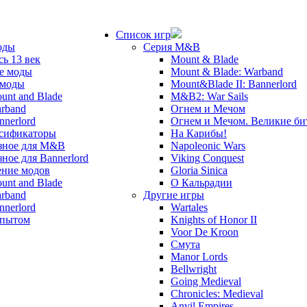
Список игр
оды
Серия M&B
сь 13 век
Mount & Blade
е моды
Mount & Blade: Warband
 моды
Mount&Blade II: Bannerlord
unt and Blade
M&B2: War Sails
rband
Огнем и Мечом
nnerlord
Огнем и Мечом. Великие б
сификаторы
На Карибы!
зное для M&B
Napoleonic Wars
зное для Bannerlord
Viking Conquest
ние модов
Gloria Sinica
unt and Blade
О Кальрадии
rband
Другие игры
nnerlord
Wartales
опытом
Knights of Honor II
Voor De Kroon
Смута
Manor Lords
Bellwright
Going Medieval
Chronicles: Medieval
Anvil Empires