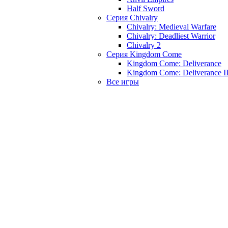
Half Sword
Серия Chivalry
Chivalry: Medieval Warfare
Chivalry: Deadliest Warrior
Chivalry 2
Серия Kingdom Come
Kingdom Come: Deliverance
Kingdom Come: Deliverance I
Все игры