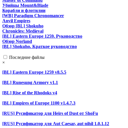
Master of Command
Убийцы Mount&Blade
Корабли и флотилии
[WB] Paradigm Chronomancer
Anvil Empires
Обзор [BL] Shokuho
Chronicles: Medieval
[BL] Eastern Europe 1259. Руководство
Обзор Norland
[BL] Shokuho. Краткое руководство
Последние файлы
×
[BL] Eastern Europe 1259 v8.5.5
[BL] Runesung Armory v1.1
[BL] Rise of the Rhodoks v4
[BL] Empires of Europe 1100 v1.4.7.3
[RUS] Русификатор для Heirs of Dust от ShoFu
[RUS] Русификатор для Aut Caesar, aut nihil 1.0.1.12