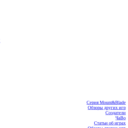
I
Серия Mount&Blade
Обзоры других игр
Создатели
ЧаВо
Статьи об играх