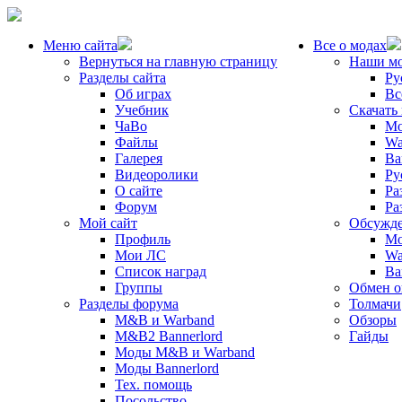
Меню сайта
Все о модах
Вернуться на главную страницу
Наши м
Разделы сайта
Ру
Об играх
Вс
Учебник
Скачать
ЧаВо
Mo
Файлы
Wa
Галерея
Ba
Видеоролики
Ру
О сайте
Ра
Форум
Ра
Мой сайт
Обсужде
Профиль
Mo
Мои ЛС
Wa
Список наград
Ba
Группы
Обмен 
Разделы форума
Толмачи
M&B и Warband
Обзоры
M&B2 Bannerlord
Гайды
Моды M&B и Warband
Моды Bannerlord
Тех. помощь
Посольство