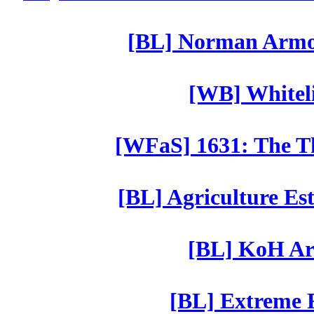
[BL] Norman Armor
[WB] Whiteli
[WFaS] 1631: The Th
[BL] Agriculture Est
[BL] KoH Ar
[BL] Extreme R