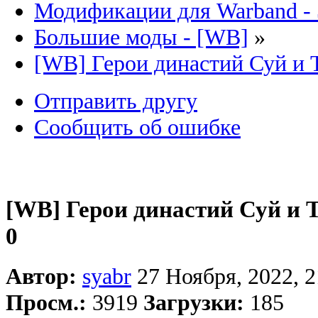
Модификации для Warband -
Большие моды - [WB]
»
[WB] Герои династий Суй и 
Отправить другу
Сообщить об ошибке
[WB] Герои династий Суй и 
0
Автор:
syabr
27 Ноября, 2022, 2
Просм.:
3919
Загрузки:
185