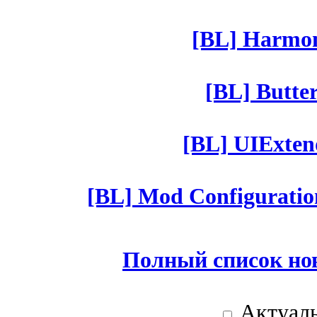
[BL] Harmony
[BL] Butter
[BL] UIExtend
[BL] Mod Configuratio
Полный список но
Актуаль