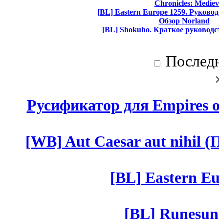
Chronicles: Mediev
[BL] Eastern Europe 1259. Руково
Обзор Norland
[BL] Shokuho. Краткое руководс
Послед
Русификатор для Empires of
[WB] Aut Caesar aut nihil (П
[BL] Eastern Eu
[BL] Runesun