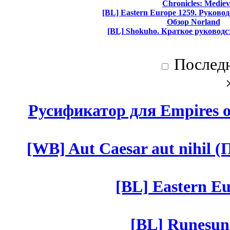
Chronicles: Mediev
[BL] Eastern Europe 1259. Руково
Обзор Norland
[BL] Shokuho. Краткое руководс
Послед
Русификатор для Empires of
[WB] Aut Caesar aut nihil (П
[BL] Eastern Eu
[BL] Runesun