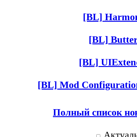
[BL] Harmony
[BL] Butter
[BL] UIExtend
[BL] Mod Configuratio
Полный список но
Актуаль