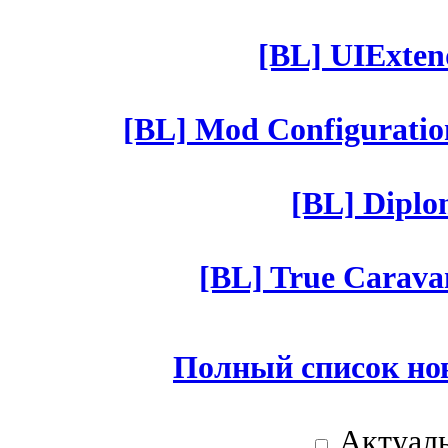
[BL] UIExtend
[BL] Mod Configuratio
[BL] Diplom
[BL] True Caravan
Полный список но
Актуаль