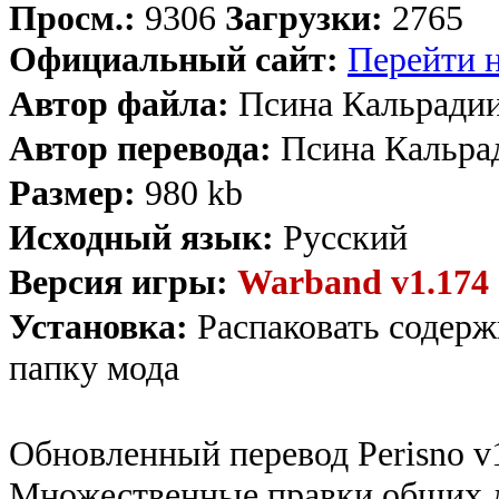
Просм.:
9306
Загрузки:
2765
Официальный сайт:
Перейти н
Автор файла:
Псина Кальради
Автор перевода:
Псина Кальра
Размер:
980 kb
Исходный язык:
Русский
Версия игры:
Warband v1.174
Установка:
Распаковать содерж
папку мода
Обновленный перевод Perisno v1.
Множественные правки общих ди