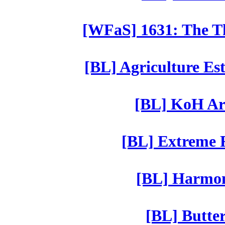
[WFaS] 1631: The Th
[BL] Agriculture Est
[BL] KoH Ar
[BL] Extreme R
[BL] Harmony
[BL] Butter