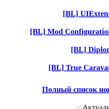
[BL] UIExtend
[BL] Mod Configuratio
[BL] Diplom
[BL] True Caravan
Полный список но
Актуаль