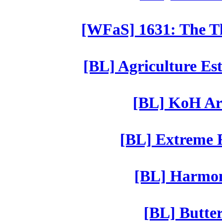
[WFaS] 1631: The Th
[BL] Agriculture Est
[BL] KoH Ar
[BL] Extreme R
[BL] Harmony
[BL] Butter