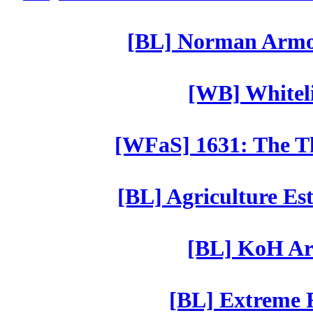
[BL] Norman Armor
[WB] Whiteli
[WFaS] 1631: The Th
[BL] Agriculture Est
[BL] KoH Ar
[BL] Extreme R