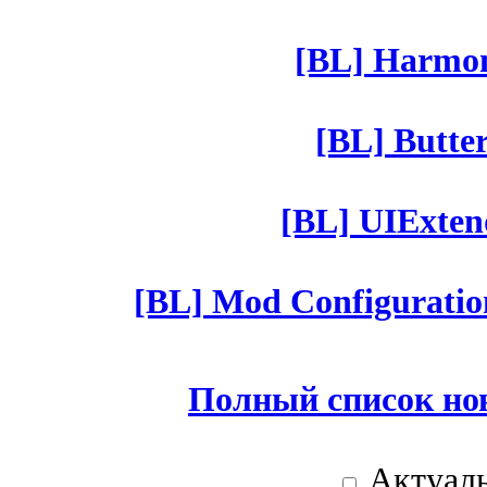
[BL] Harmony
[BL] Butter
[BL] UIExtend
[BL] Mod Configuratio
Полный список но
Актуаль