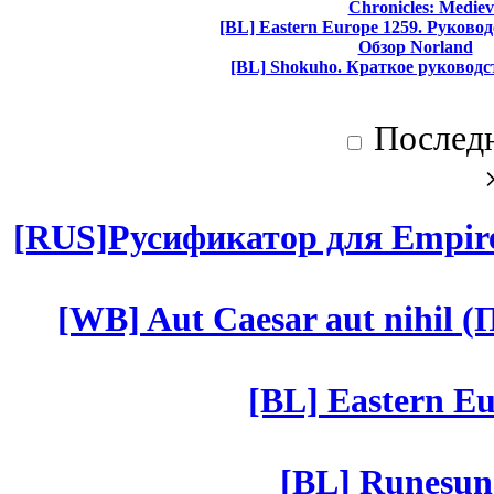
Chronicles: Mediev
[BL] Eastern Europe 1259. Руково
Обзор Norland
[BL] Shokuho. Краткое руководс
Послед
[RUS]Русификатор для Empires
[WB] Aut Caesar aut nihil (П
[BL] Eastern Eu
[BL] Runesun