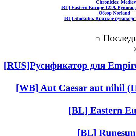
Chronicles: Mediev
[BL] Eastern Europe 1259. Руково
Обзор Norland
[BL] Shokuho. Краткое руководс
Послед
[RUS]Русификатор для Empires
[WB] Aut Caesar aut nihil (П
[BL] Eastern Eu
[BL] Runesun