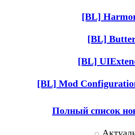
[BL] Harmony
[BL] Butter
[BL] UIExtend
[BL] Mod Configuratio
Полный список но
Актуаль