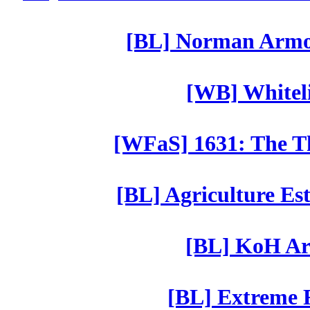
[BL] Norman Armor
[WB] Whiteli
[WFaS] 1631: The Th
[BL] Agriculture Est
[BL] KoH Ar
[BL] Extreme R