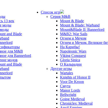
Список игр
оды
Серия M&B
сь 13 век
Mount & Blade
е моды
Mount & Blade: Warband
 моды
Mount&Blade II: Bannerlord
unt and Blade
M&B2: War Sails
rband
Огнем и Мечом
nnerlord
Огнем и Мечом. Великие б
сификаторы
На Карибы!
зное для M&B
Napoleonic Wars
зное для Bannerlord
Viking Conquest
ние модов
Gloria Sinica
unt and Blade
О Кальрадии
rband
Другие игры
nnerlord
Wartales
опытом
Knights of Honor II
Voor De Kroon
Смута
Manor Lords
Bellwright
Going Medieval
Chronicles: Medieval
Anvil Empires