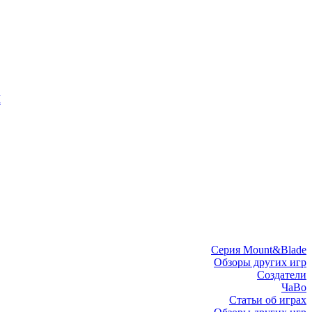
I
Серия Mount&Blade
Обзоры других игр
Создатели
ЧаВо
Статьи об играх