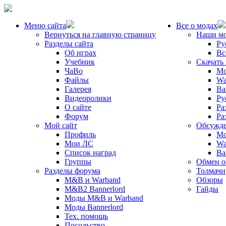
Меню сайта
Все о модах
Вернуться на главную страницу
Наши м
Разделы сайта
Ру
Об играх
Вс
Учебник
Скачать
ЧаВо
Mo
Файлы
Wa
Галерея
Ba
Видеоролики
Ру
О сайте
Ра
Форум
Ра
Мой сайт
Обсужде
Профиль
Mo
Мои ЛС
Wa
Список наград
Ba
Группы
Обмен 
Разделы форума
Толмачи
M&B и Warband
Обзоры
M&B2 Bannerlord
Гайды
Моды M&B и Warband
Моды Bannerlord
Тех. помощь
Посольство