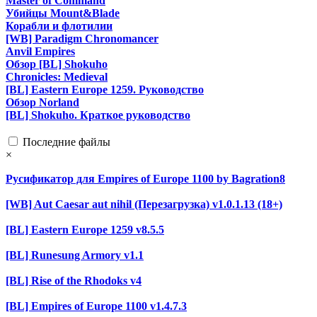
Master of Command
Убийцы Mount&Blade
Корабли и флотилии
[WB] Paradigm Chronomancer
Anvil Empires
Обзор [BL] Shokuho
Chronicles: Medieval
[BL] Eastern Europe 1259. Руководство
Обзор Norland
[BL] Shokuho. Краткое руководство
Последние файлы
×
Русификатор для Empires of Europe 1100 by Bagration8
[WB] Aut Caesar aut nihil (Перезагрузка) v1.0.1.13 (18+)
[BL] Eastern Europe 1259 v8.5.5
[BL] Runesung Armory v1.1
[BL] Rise of the Rhodoks v4
[BL] Empires of Europe 1100 v1.4.7.3