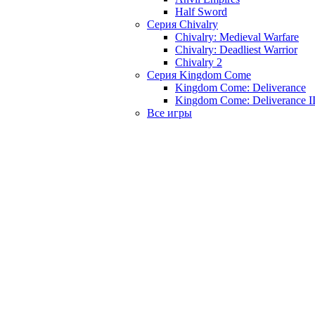
Half Sword
Серия Chivalry
Chivalry: Medieval Warfare
Chivalry: Deadliest Warrior
Chivalry 2
Серия Kingdom Come
Kingdom Come: Deliverance
Kingdom Come: Deliverance I
Все игры