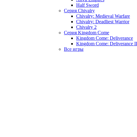
Half Sword
Серия Chivalry
Chivalry: Medieval Warfare
Chivalry: Deadliest Warrior
Chivalry 2
Серия Kingdom Come
Kingdom Come: Deliverance
Kingdom Come: Deliverance I
Все игры