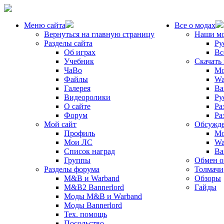
Меню сайта
Все о модах
Вернуться на главную страницу
Наши м
Разделы сайта
Ру
Об играх
Вс
Учебник
Скачать
ЧаВо
Mo
Файлы
Wa
Галерея
Ba
Видеоролики
Ру
О сайте
Ра
Форум
Ра
Мой сайт
Обсужде
Профиль
Mo
Мои ЛС
Wa
Список наград
Ba
Группы
Обмен 
Разделы форума
Толмачи
M&B и Warband
Обзоры
M&B2 Bannerlord
Гайды
Моды M&B и Warband
Моды Bannerlord
Тех. помощь
Посольство