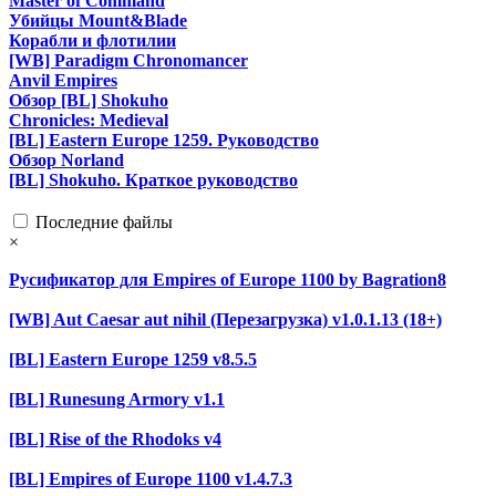
Master of Command
Убийцы Mount&Blade
Корабли и флотилии
[WB] Paradigm Chronomancer
Anvil Empires
Обзор [BL] Shokuho
Chronicles: Medieval
[BL] Eastern Europe 1259. Руководство
Обзор Norland
[BL] Shokuho. Краткое руководство
Последние файлы
×
Русификатор для Empires of Europe 1100 by Bagration8
[WB] Aut Caesar aut nihil (Перезагрузка) v1.0.1.13 (18+)
[BL] Eastern Europe 1259 v8.5.5
[BL] Runesung Armory v1.1
[BL] Rise of the Rhodoks v4
[BL] Empires of Europe 1100 v1.4.7.3