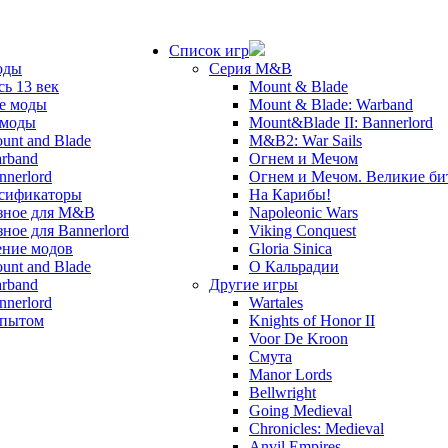
Список игр
оды
Серия M&B
сь 13 век
Mount & Blade
е моды
Mount & Blade: Warband
 моды
Mount&Blade II: Bannerlord
unt and Blade
M&B2: War Sails
rband
Огнем и Мечом
nnerlord
Огнем и Мечом. Великие б
сификаторы
На Карибы!
зное для M&B
Napoleonic Wars
зное для Bannerlord
Viking Conquest
ние модов
Gloria Sinica
unt and Blade
О Кальрадии
rband
Другие игры
nnerlord
Wartales
опытом
Knights of Honor II
Voor De Kroon
Смута
Manor Lords
Bellwright
Going Medieval
Chronicles: Medieval
Anvil Empires