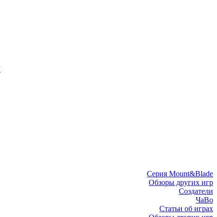
I
Серия Mount&Blade
Обзоры других игр
Создатели
ЧаВо
Статьи об играх