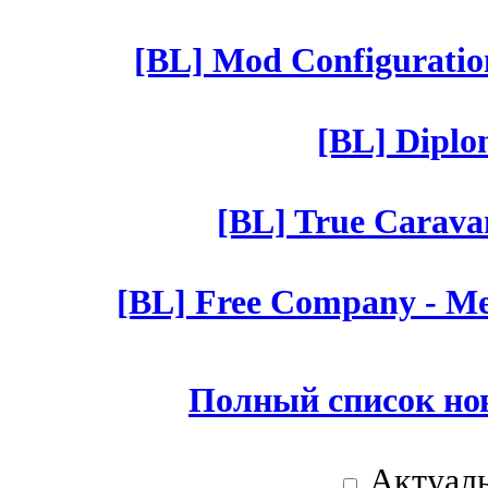
[BL] Mod Configuratio
[BL] Diplom
[BL] True Caravan
[BL] Free Company - Mer
Полный список но
Актуаль