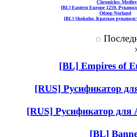
Chronicles: Mediev
[BL] Eastern Europe 1259. Руково
Обзор Norland
[BL] Shokuho. Краткое руководс
Послед
[BL] Empires of Eu
[RUS] Русификатор для 
[RUS] Русификатор для Aut
[BL] Banne