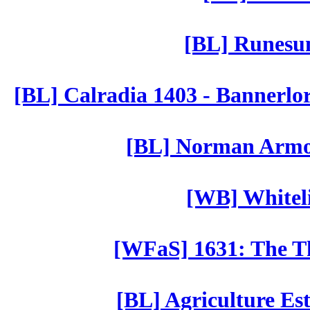
[BL] Runesu
[BL] Calradia 1403 - Bannerlo
[BL] Norman Armor
[WB] Whiteli
[WFaS] 1631: The Th
[BL] Agriculture Est