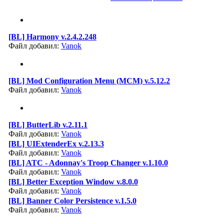
[BL] Harmony v.2.4.2.248
Файл добавил:
Vanok
[BL] Mod Configuration Menu (MCM) v.5.12.2
Файл добавил:
Vanok
[BL] ButterLib v.2.11.1
Файл добавил:
Vanok
[BL] UIExtenderEx v.2.13.3
Файл добавил:
Vanok
[BL] ATC - Adonnay's Troop Changer v.1.10.0
Файл добавил:
Vanok
[BL] Better Exception Window v.8.0.0
Файл добавил:
Vanok
[BL] Banner Color Persistence v.1.5.0
Файл добавил:
Vanok