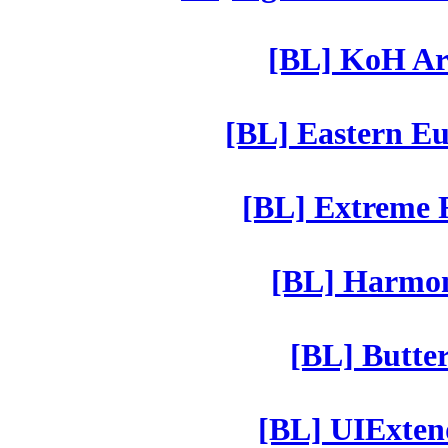
[BL] KoH Ar
[BL] Eastern Eu
[BL] Extreme R
[BL] Harmony
[BL] Butter
[BL] UIExtend