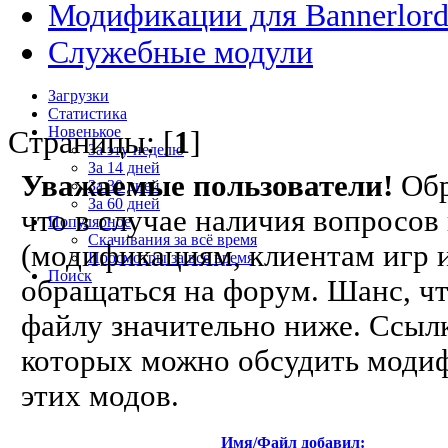
Модификации для Bannerlor
Служебные модули
Загрузки
Статистика
Новенькое
Страницы: [
1
]
За эту неделю
За 14 дней
Уважаемые пользователи!
Обр
За 30 дней
За 60 дней
что в случае наличия вопросо
Популярное
Скачивания за всё время
(модификациям, клиентам игр и 
Просмотры за всё время
Поиск
обращаться на форум. Шанс, чт
файлу значительно ниже. Ссылк
которых можно обсудить модиф
этих модов.
Имя/Файл добавил: