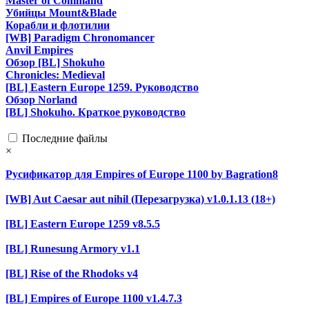
Master of Command
Убийцы Mount&Blade
Корабли и флотилии
[WB] Paradigm Chronomancer
Anvil Empires
Обзор [BL] Shokuho
Chronicles: Medieval
[BL] Eastern Europe 1259. Руководство
Обзор Norland
[BL] Shokuho. Краткое руководство
Последние файлы
×
Русификатор для Empires of Europe 1100 by Bagration8
[WB] Aut Caesar aut nihil (Перезагрузка) v1.0.1.13 (18+)
[BL] Eastern Europe 1259 v8.5.5
[BL] Runesung Armory v1.1
[BL] Rise of the Rhodoks v4
[BL] Empires of Europe 1100 v1.4.7.3