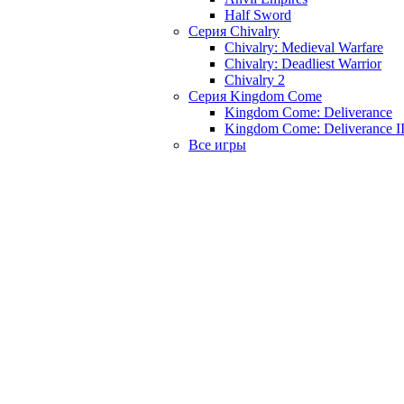
Half Sword
Серия Chivalry
Chivalry: Medieval Warfare
Chivalry: Deadliest Warrior
Chivalry 2
Серия Kingdom Come
Kingdom Come: Deliverance
Kingdom Come: Deliverance I
Все игры