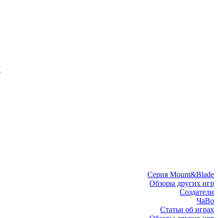
I
Серия Mount&Blade
Обзоры других игр
Создатели
ЧаВо
Статьи об играх