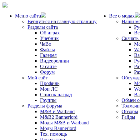
Меню сайта
Все о модах
Вернуться на главную страницу
Наши м
Разделы сайта
Ру
Об играх
Вс
Учебник
Скачать
ЧаВо
Mo
Файлы
Wa
Галерея
Ba
Видеоролики
Ру
О сайте
Ра
Форум
Ра
Мой сайт
Обсужде
Профиль
Mo
Мои ЛС
Wa
Список наград
Ba
Группы
Обмен 
Разделы форума
Толмачи
M&B и Warband
Обзоры
M&B2 Bannerlord
Гайды
Моды M&B и Warband
Моды Bannerlord
Тех. помощь
Посольство