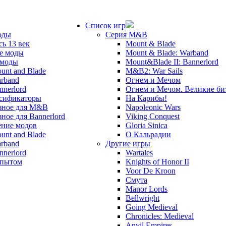
Список игр
оды
Серия M&B
сь 13 век
Mount & Blade
е моды
Mount & Blade: Warband
 моды
Mount&Blade II: Bannerlord
unt and Blade
M&B2: War Sails
rband
Огнем и Мечом
nnerlord
Огнем и Мечом. Великие б
сификаторы
На Карибы!
зное для M&B
Napoleonic Wars
зное для Bannerlord
Viking Conquest
ние модов
Gloria Sinica
unt and Blade
О Кальрадии
rband
Другие игры
nnerlord
Wartales
опытом
Knights of Honor II
Voor De Kroon
Смута
Manor Lords
Bellwright
Going Medieval
Chronicles: Medieval
Anvil Empires