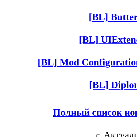
[BL] Butter
[BL] UIExtend
[BL] Mod Configuratio
[BL] Diplom
Полный список но
Актуаль