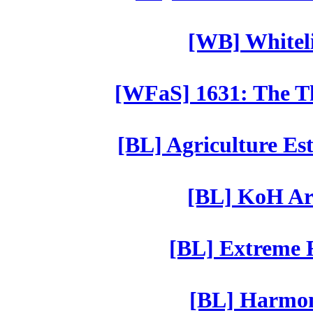
[WB] Whiteli
[WFaS] 1631: The Th
[BL] Agriculture Est
[BL] KoH Ar
[BL] Extreme R
[BL] Harmony