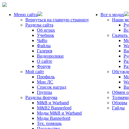
Меню сайта
Все о модах
Вернуться на главную страницу
Наши м
Разделы сайта
Ру
Об играх
Вс
Учебник
Скачать
ЧаВо
Mo
Файлы
Wa
Галерея
Ba
Видеоролики
Ру
О сайте
Ра
Форум
Ра
Мой сайт
Обсужде
Профиль
Mo
Мои ЛС
Wa
Список наград
Ba
Группы
Обмен 
Разделы форума
Толмачи
M&B и Warband
Обзоры
M&B2 Bannerlord
Гайды
Моды M&B и Warband
Моды Bannerlord
Тех. помощь
Посольство