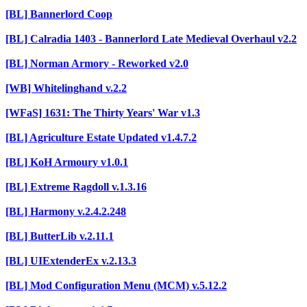
[BL] Bannerlord Coop
[BL] Calradia 1403 - Bannerlord Late Medieval Overhaul v2.2
[BL] Norman Armory - Reworked v2.0
[WB] Whitelinghand v.2.2
[WFaS] 1631: The Thirty Years' War v1.3
[BL] Agriculture Estate Updated v1.4.7.2
[BL] KoH Armoury v1.0.1
[BL] Extreme Ragdoll v.1.3.16
[BL] Harmony v.2.4.2.248
[BL] ButterLib v.2.11.1
[BL] UIExtenderEx v.2.13.3
[BL] Mod Configuration Menu (MCM) v.5.12.2