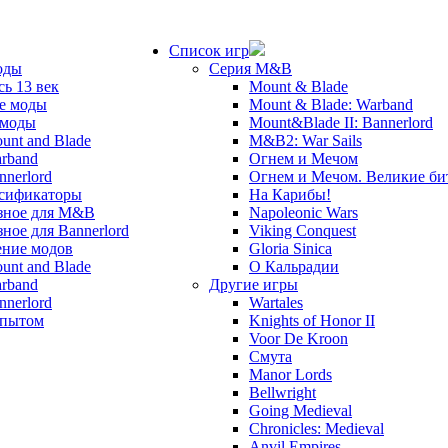
Список игр
оды
Серия M&B
сь 13 век
Mount & Blade
е моды
Mount & Blade: Warband
 моды
Mount&Blade II: Bannerlord
unt and Blade
M&B2: War Sails
rband
Огнем и Мечом
nnerlord
Огнем и Мечом. Великие б
сификаторы
На Карибы!
зное для M&B
Napoleonic Wars
зное для Bannerlord
Viking Conquest
ние модов
Gloria Sinica
unt and Blade
О Кальрадии
rband
Другие игры
nnerlord
Wartales
опытом
Knights of Honor II
Voor De Kroon
Смута
Manor Lords
Bellwright
Going Medieval
Chronicles: Medieval
Anvil Empires