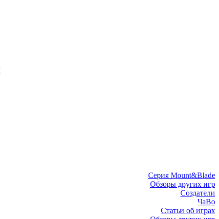
I
Серия Mount&Blade
Обзоры других игр
Создатели
ЧаВо
Статьи об играх