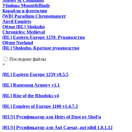
Master of Command
Убийцы Mount&Blade
Корабли и флотилии
[WB] Paradigm Chronomancer
Anvil Empires
Обзор [BL] Shokuho
Chronicles: Medieval
[BL] Eastern Europe 1259. Руководство
Обзор Norland
[BL] Shokuho. Краткое руководство
Последние файлы
×
[BL] Eastern Europe 1259 v8.5.5
[BL] Runesung Armory v1.1
[BL] Rise of the Rhodoks v4
[BL] Empires of Europe 1100 v1.4.7.3
[RUS] Русификатор для Heirs of Dust от ShoFu
[RUS] Русификатор для Aut Caesar, aut nihil 1.0.1.12