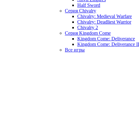
Half Sword
Серия Chivalry
Chivalry: Medieval Warfare
Chivalry: Deadliest Warrior
Chivalry 2
Серия Kingdom Come
Kingdom Come: Deliverance
Kingdom Come: Deliverance I
Все игры