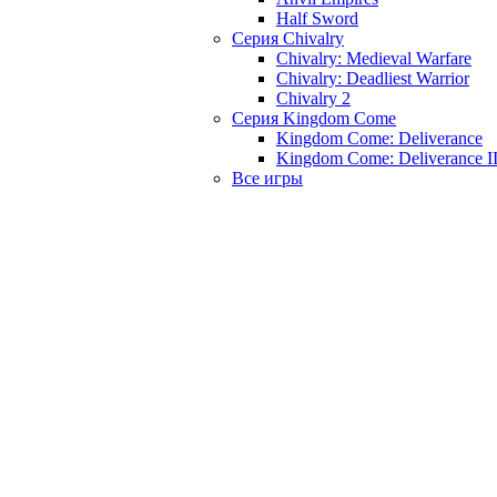
Half Sword
Серия Chivalry
Chivalry: Medieval Warfare
Chivalry: Deadliest Warrior
Chivalry 2
Серия Kingdom Come
Kingdom Come: Deliverance
Kingdom Come: Deliverance I
Все игры