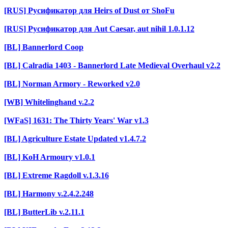
[RUS] Русификатор для Heirs of Dust от ShoFu
[RUS] Русификатор для Aut Caesar, aut nihil 1.0.1.12
[BL] Bannerlord Coop
[BL] Calradia 1403 - Bannerlord Late Medieval Overhaul v2.2
[BL] Norman Armory - Reworked v2.0
[WB] Whitelinghand v.2.2
[WFaS] 1631: The Thirty Years' War v1.3
[BL] Agriculture Estate Updated v1.4.7.2
[BL] KoH Armoury v1.0.1
[BL] Extreme Ragdoll v.1.3.16
[BL] Harmony v.2.4.2.248
[BL] ButterLib v.2.11.1