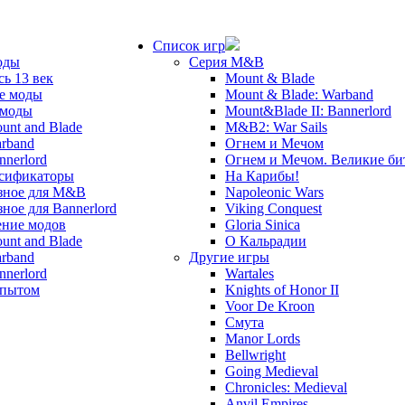
Список игр
оды
Серия M&B
сь 13 век
Mount & Blade
е моды
Mount & Blade: Warband
 моды
Mount&Blade II: Bannerlord
unt and Blade
M&B2: War Sails
rband
Огнем и Мечом
nnerlord
Огнем и Мечом. Великие б
сификаторы
На Карибы!
зное для M&B
Napoleonic Wars
зное для Bannerlord
Viking Conquest
ние модов
Gloria Sinica
unt and Blade
О Кальрадии
rband
Другие игры
nnerlord
Wartales
опытом
Knights of Honor II
Voor De Kroon
Смута
Manor Lords
Bellwright
Going Medieval
Chronicles: Medieval
Anvil Empires