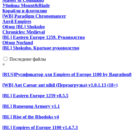
Master of Command
Убийцы Mount&Blade
Корабли и флотилии
[WB] Paradigm Chronomancer
Anvil Empires
Обзор [BL] Shokuho
Chronicles: Medieval
[BL] Eastern Europe 1259. Руководство
Обзор Norland
[BL] Shokuho. Краткое руководство
Последние файлы
×
[RUS]Русификатор для Empires of Europe 1100 by Bagration8
[WB] Aut Caesar aut nihil (Перезагрузка) v1.0.1.13 (18+)
[BL] Eastern Europe 1259 v8.5.5
[BL] Runesung Armory v1.1
[BL] Rise of the Rhodoks v4
[BL] Empires of Europe 1100 v1.4.7.3