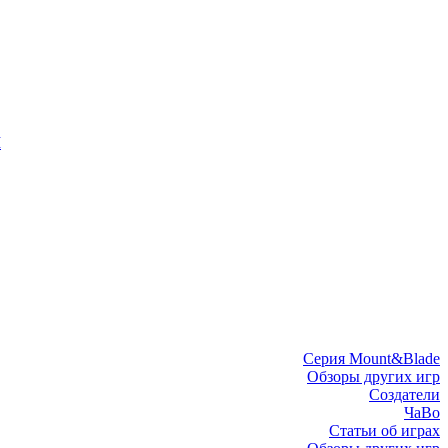
I
Серия Mount&Blade
Обзоры других игр
Создатели
ЧаВо
Статьи об играх