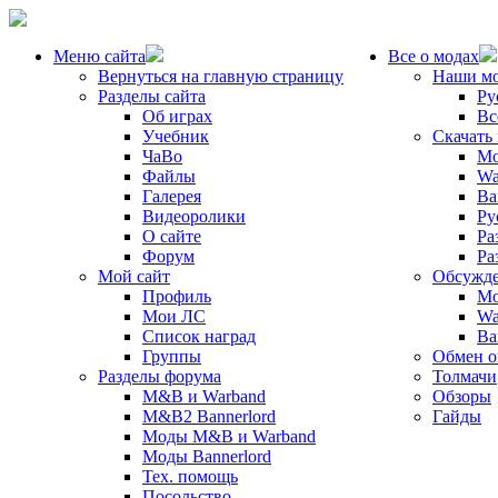
Меню сайта
Все о модах
Вернуться на главную страницу
Наши м
Разделы сайта
Ру
Об играх
Вс
Учебник
Скачать
ЧаВо
Mo
Файлы
Wa
Галерея
Ba
Видеоролики
Ру
О сайте
Ра
Форум
Ра
Мой сайт
Обсужде
Профиль
Mo
Мои ЛС
Wa
Список наград
Ba
Группы
Обмен 
Разделы форума
Толмачи
M&B и Warband
Обзоры
M&B2 Bannerlord
Гайды
Моды M&B и Warband
Моды Bannerlord
Тех. помощь
Посольство