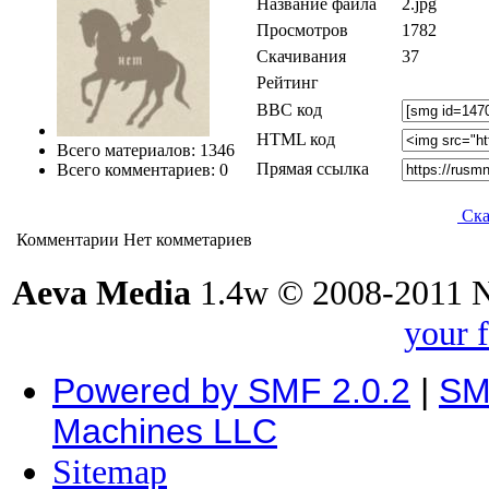
Название файла
2.jpg
Просмотров
1782
Скачивания
37
Рейтинг
BBC код
HTML код
Всего материалов: 1346
Прямая ссылка
Всего комментариев: 0
Ска
Комментарии
Нет комметариев
Aeva Media
1.4w © 2008-2011 
your 
Powered by SMF 2.0.2
|
SM
Machines LLC
Sitemap