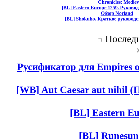
Chronicles: Mediev
[BL] Eastern Europe 1259. Руково
Обзор Norland
[BL] Shokuho. Краткое руководс
Послед
Русификатор для Empires of
[WB] Aut Caesar aut nihil (П
[BL] Eastern Eu
[BL] Runesun