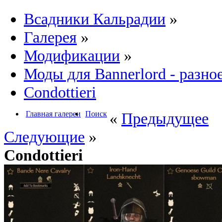
Всадники Кальрадии
»
Галерея
»
Модификации
»
Моды для Bannerlord - разно
Condottieri
Главная галереи
Поиск
«
Предыдущее
Следующие
»
Condottieri