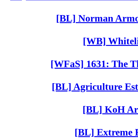
[BL] Norman Armor
[WB] Whiteli
[WFaS] 1631: The Th
[BL] Agriculture Est
[BL] KoH Ar
[BL] Extreme R