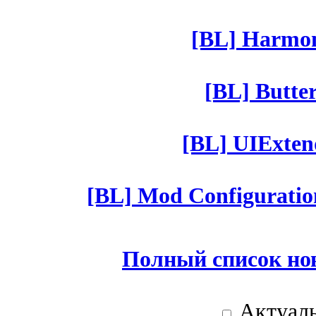
[BL] Harmony
[BL] Butter
[BL] UIExtend
[BL] Mod Configuratio
Полный список но
Актуаль