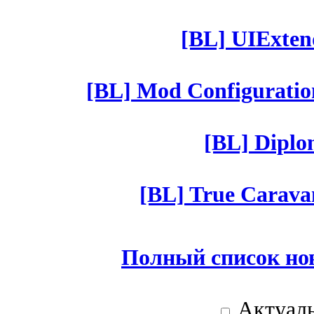
[BL] UIExtend
[BL] Mod Configuratio
[BL] Diplom
[BL] True Caravan
Полный список но
Актуаль