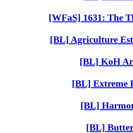
[WFaS] 1631: The Th
[BL] Agriculture Est
[BL] KoH Ar
[BL] Extreme R
[BL] Harmony
[BL] Butter