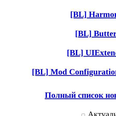
[BL] Harmony
[BL] Butter
[BL] UIExtend
[BL] Mod Configuratio
Полный список но
Актуаль