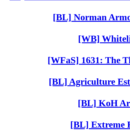
[BL] Norman Armor
[WB] Whiteli
[WFaS] 1631: The Th
[BL] Agriculture Est
[BL] KoH Ar
[BL] Extreme R