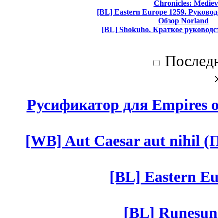
Chronicles: Mediev
[BL] Eastern Europe 1259. Руково
Обзор Norland
[BL] Shokuho. Краткое руководс
Послед
Русификатор для Empires of
[WB] Aut Caesar aut nihil (П
[BL] Eastern Eu
[BL] Runesun