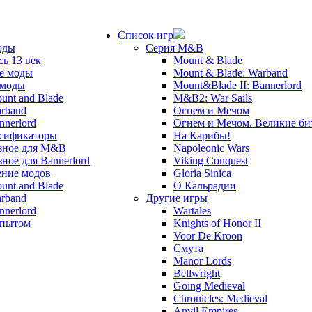
Список игр
оды
Серия M&B
сь 13 век
Mount & Blade
е моды
Mount & Blade: Warband
 моды
Mount&Blade II: Bannerlord
unt and Blade
M&B2: War Sails
rband
Огнем и Мечом
nnerlord
Огнем и Мечом. Великие б
сификаторы
На Карибы!
зное для M&B
Napoleonic Wars
зное для Bannerlord
Viking Conquest
ние модов
Gloria Sinica
unt and Blade
О Кальрадии
rband
Другие игры
nnerlord
Wartales
опытом
Knights of Honor II
Voor De Kroon
Смута
Manor Lords
Bellwright
Going Medieval
Chronicles: Medieval
Anvil Empires