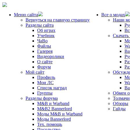
Меню сайта
Все о модах
Вернуться на главную страницу
Наши м
Разделы сайта
Ру
Об играх
Вс
Учебник
Скачать
ЧаВо
Mo
Файлы
Wa
Галерея
Ba
Видеоролики
Ру
О сайте
Ра
Форум
Ра
Мой сайт
Обсужде
Профиль
Mo
Мои ЛС
Wa
Список наград
Ba
Группы
Обмен 
Разделы форума
Толмачи
M&B и Warband
Обзоры
M&B2 Bannerlord
Гайды
Моды M&B и Warband
Моды Bannerlord
Тех. помощь
Посольство