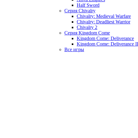
Half Sword
Серия Chivalry
Chivalry: Medieval Warfare
Chivalry: Deadliest Warrior
Chivalry 2
Серия Kingdom Come
Kingdom Come: Deliverance
Kingdom Come: Deliverance I
Все игры