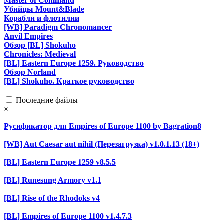
Master of Command
Убийцы Mount&Blade
Корабли и флотилии
[WB] Paradigm Chronomancer
Anvil Empires
Обзор [BL] Shokuho
Chronicles: Medieval
[BL] Eastern Europe 1259. Руководство
Обзор Norland
[BL] Shokuho. Краткое руководство
Последние файлы
×
Русификатор для Empires of Europe 1100 by Bagration8
[WB] Aut Caesar aut nihil (Перезагрузка) v1.0.1.13 (18+)
[BL] Eastern Europe 1259 v8.5.5
[BL] Runesung Armory v1.1
[BL] Rise of the Rhodoks v4
[BL] Empires of Europe 1100 v1.4.7.3