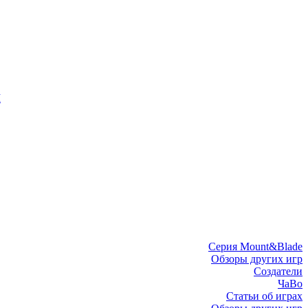
I
Серия Mount&Blade
Обзоры других игр
Создатели
ЧаВо
Статьи об играх