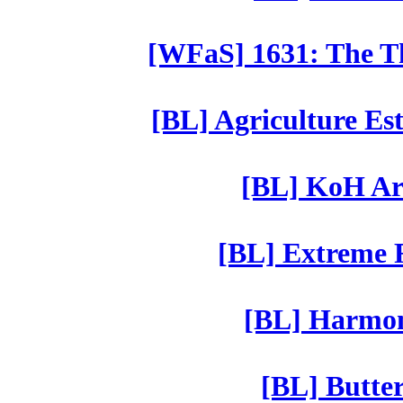
[WFaS] 1631: The Th
[BL] Agriculture Est
[BL] KoH Ar
[BL] Extreme R
[BL] Harmony
[BL] Butter