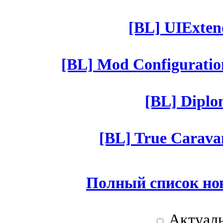
[BL] UIExtend
[BL] Mod Configuratio
[BL] Diplom
[BL] True Caravan
Полный список но
Актуаль