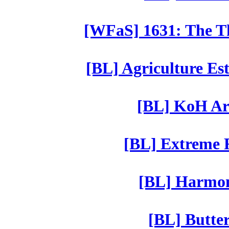
[WFaS] 1631: The Th
[BL] Agriculture Est
[BL] KoH Ar
[BL] Extreme R
[BL] Harmony
[BL] Butter