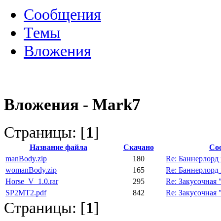
Сообщения
Темы
Вложения
Вложения - Mark7
Страницы: [
1
]
Название файла
Скачано
Со
manBody.zip
180
Re: Баннерлорд
womanBody.zip
165
Re: Баннерлорд
Horse_V_1.0.rar
295
Re: Закусочная
SP2MT2.pdf
842
Re: Закусочная
Страницы: [
1
]