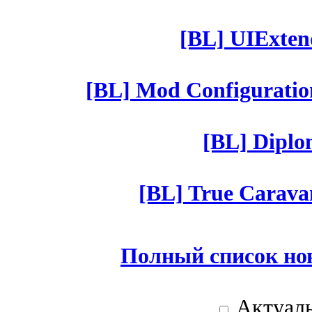
[BL] UIExtend
[BL] Mod Configuratio
[BL] Diplom
[BL] True Caravan
Полный список но
Актуаль