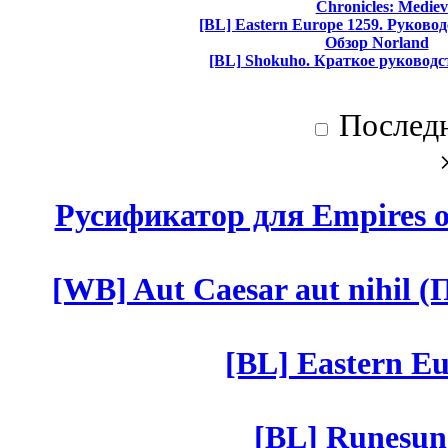
Chronicles: Mediev
[BL] Eastern Europe 1259. Руково
Обзор Norland
[BL] Shokuho. Краткое руководс
Послед
Русификатор для Empires of
[WB] Aut Caesar aut nihil (П
[BL] Eastern Eu
[BL] Runesun