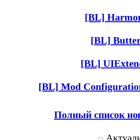
[BL] Harmony
[BL] Butter
[BL] UIExtend
[BL] Mod Configuratio
Полный список но
Актуаль