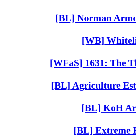
[BL] Norman Armor
[WB] Whiteli
[WFaS] 1631: The Th
[BL] Agriculture Est
[BL] KoH Ar
[BL] Extreme R