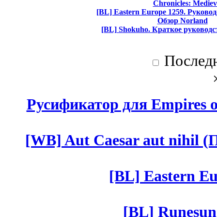
Chronicles: Mediev
[BL] Eastern Europe 1259. Руково
Обзор Norland
[BL] Shokuho. Краткое руководс
Послед
Русификатор для Empires of
[WB] Aut Caesar aut nihil (П
[BL] Eastern Eu
[BL] Runesun