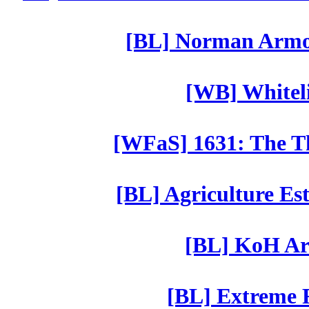
[BL] Norman Armor
[WB] Whiteli
[WFaS] 1631: The Th
[BL] Agriculture Est
[BL] KoH Ar
[BL] Extreme R