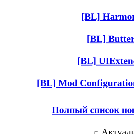
[BL] Harmony
[BL] Butter
[BL] UIExtend
[BL] Mod Configuratio
Полный список но
Актуаль