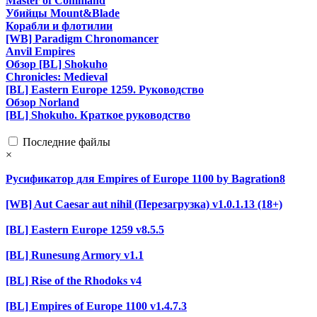
Master of Command
Убийцы Mount&Blade
Корабли и флотилии
[WB] Paradigm Chronomancer
Anvil Empires
Обзор [BL] Shokuho
Chronicles: Medieval
[BL] Eastern Europe 1259. Руководство
Обзор Norland
[BL] Shokuho. Краткое руководство
Последние файлы
×
Русификатор для Empires of Europe 1100 by Bagration8
[WB] Aut Caesar aut nihil (Перезагрузка) v1.0.1.13 (18+)
[BL] Eastern Europe 1259 v8.5.5
[BL] Runesung Armory v1.1
[BL] Rise of the Rhodoks v4
[BL] Empires of Europe 1100 v1.4.7.3