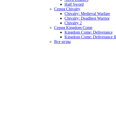
Half Sword
Серия Chivalry
Chivalry: Medieval Warfare
Chivalry: Deadliest Warrior
Chivalry 2
Серия Kingdom Come
Kingdom Come: Deliverance
Kingdom Come: Deliverance I
Все игры