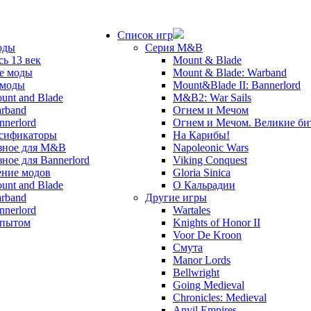
Список игр
оды
Серия M&B
сь 13 век
Mount & Blade
е моды
Mount & Blade: Warband
 моды
Mount&Blade II: Bannerlord
unt and Blade
M&B2: War Sails
rband
Огнем и Мечом
nnerlord
Огнем и Мечом. Великие б
сификаторы
На Карибы!
зное для M&B
Napoleonic Wars
зное для Bannerlord
Viking Conquest
ние модов
Gloria Sinica
unt and Blade
О Кальрадии
rband
Другие игры
nnerlord
Wartales
опытом
Knights of Honor II
Voor De Kroon
Смута
Manor Lords
Bellwright
Going Medieval
Chronicles: Medieval
Anvil Empires