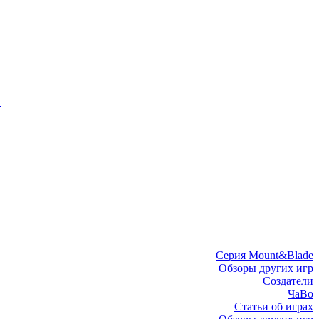
I
Серия Mount&Blade
Обзоры других игр
Создатели
ЧаВо
Статьи об играх