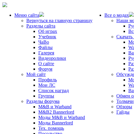
Меню сайта
Все о модах
Вернуться на главную страницу
Наши м
Разделы сайта
Ру
Об играх
Вс
Учебник
Скачать
ЧаВо
Mo
Файлы
Wa
Галерея
Ba
Видеоролики
Ру
О сайте
Ра
Форум
Ра
Мой сайт
Обсужде
Профиль
Mo
Мои ЛС
Wa
Список наград
Ba
Группы
Обмен 
Разделы форума
Толмачи
M&B и Warband
Обзоры
M&B2 Bannerlord
Гайды
Моды M&B и Warband
Моды Bannerlord
Тех. помощь
Посольство