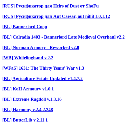
[RUS] Русификатор для Heirs of Dust от ShoFu
[RUS] Русификатор для Aut Caesar, aut nihil 1.0.1.12
[BL] Bannerlord Coop
[BL] Calradia 1403 - Bannerlord Late Medieval Overhaul v2.2
[BL] Norman Armory - Reworked v2.0
[WB] Whitelinghand v.2.2
[WFaS] 1631: The Thirty Years' War v1.3
[BL] Agriculture Estate Updated v1.4.7.2
[BL] KoH Armoury v1.0.1
[BL] Extreme Ragdoll v.1.3.16
[BL] Harmony v.2.4.2.248
[BL] ButterLib v.2.11.1