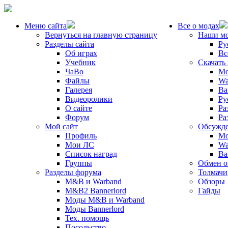
Меню сайта
Все о модах
Вернуться на главную страницу
Наши м
Разделы сайта
Ру
Об играх
Вс
Учебник
Скачать
ЧаВо
Mo
Файлы
Wa
Галерея
Ba
Видеоролики
Ру
О сайте
Ра
Форум
Ра
Мой сайт
Обсужде
Профиль
Mo
Мои ЛС
Wa
Список наград
Ba
Группы
Обмен 
Разделы форума
Толмачи
M&B и Warband
Обзоры
M&B2 Bannerlord
Гайды
Моды M&B и Warband
Моды Bannerlord
Тех. помощь
Посольство