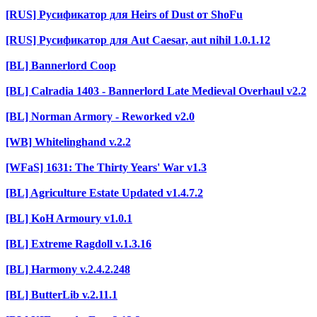
[RUS] Русификатор для Heirs of Dust от ShoFu
[RUS] Русификатор для Aut Caesar, aut nihil 1.0.1.12
[BL] Bannerlord Coop
[BL] Calradia 1403 - Bannerlord Late Medieval Overhaul v2.2
[BL] Norman Armory - Reworked v2.0
[WB] Whitelinghand v.2.2
[WFaS] 1631: The Thirty Years' War v1.3
[BL] Agriculture Estate Updated v1.4.7.2
[BL] KoH Armoury v1.0.1
[BL] Extreme Ragdoll v.1.3.16
[BL] Harmony v.2.4.2.248
[BL] ButterLib v.2.11.1