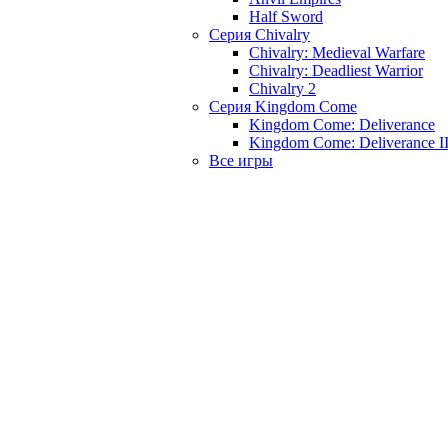
Half Sword
Серия Chivalry
Chivalry: Medieval Warfare
Chivalry: Deadliest Warrior
Chivalry 2
Серия Kingdom Come
Kingdom Come: Deliverance
Kingdom Come: Deliverance I
Все игры