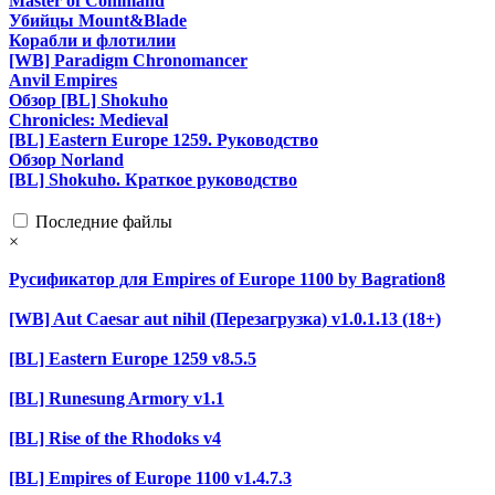
Master of Command
Убийцы Mount&Blade
Корабли и флотилии
[WB] Paradigm Chronomancer
Anvil Empires
Обзор [BL] Shokuho
Chronicles: Medieval
[BL] Eastern Europe 1259. Руководство
Обзор Norland
[BL] Shokuho. Краткое руководство
Последние файлы
×
Русификатор для Empires of Europe 1100 by Bagration8
[WB] Aut Caesar aut nihil (Перезагрузка) v1.0.1.13 (18+)
[BL] Eastern Europe 1259 v8.5.5
[BL] Runesung Armory v1.1
[BL] Rise of the Rhodoks v4
[BL] Empires of Europe 1100 v1.4.7.3