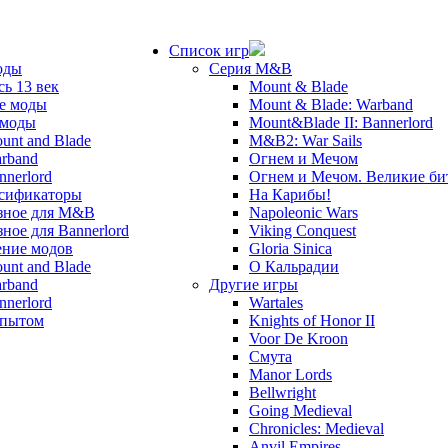
Список игр
оды
Серия M&B
сь 13 век
Mount & Blade
е моды
Mount & Blade: Warband
 моды
Mount&Blade II: Bannerlord
unt and Blade
M&B2: War Sails
rband
Огнем и Мечом
nnerlord
Огнем и Мечом. Великие б
сификаторы
На Карибы!
зное для M&B
Napoleonic Wars
зное для Bannerlord
Viking Conquest
ние модов
Gloria Sinica
unt and Blade
О Кальрадии
rband
Другие игры
nnerlord
Wartales
опытом
Knights of Honor II
Voor De Kroon
Смута
Manor Lords
Bellwright
Going Medieval
Chronicles: Medieval
Anvil Empires