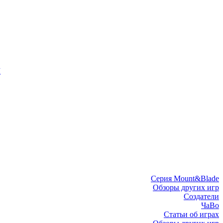
I
Серия Mount&Blade
Обзоры других игр
Создатели
ЧаВо
Статьи об играх