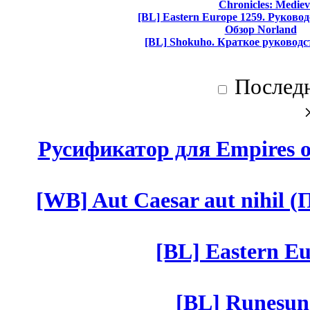
Chronicles: Mediev
[BL] Eastern Europe 1259. Руково
Обзор Norland
[BL] Shokuho. Краткое руководс
Послед
Русификатор для Empires of
[WB] Aut Caesar aut nihil (П
[BL] Eastern Eu
[BL] Runesun