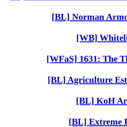
[BL] Norman Armor
[WB] Whiteli
[WFaS] 1631: The Th
[BL] Agriculture Est
[BL] KoH Ar
[BL] Extreme R