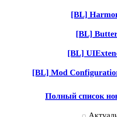
[BL] Harmony
[BL] Butter
[BL] UIExtend
[BL] Mod Configuratio
Полный список но
Актуаль