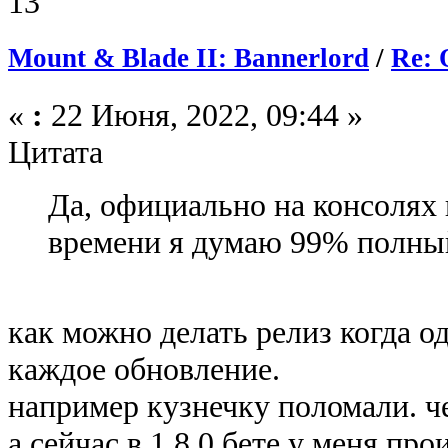
13
Mount & Blade II: Bannerlord
/
Re: 
«
:
22 Июня, 2022, 09:44 »
Цитата
Да, официально на консолях 
времени я думаю 99% полный
как можно делать релиз когда о
каждое обновление.
например кузнечку поломали. че
а сейчас в 1.8.0 бете у меня про