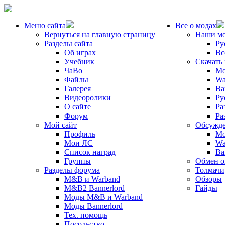
Меню сайта
Все о модах
Вернуться на главную страницу
Наши м
Разделы сайта
Ру
Об играх
Вс
Учебник
Скачать
ЧаВо
Mo
Файлы
Wa
Галерея
Ba
Видеоролики
Ру
О сайте
Ра
Форум
Ра
Мой сайт
Обсужде
Профиль
Mo
Мои ЛС
Wa
Список наград
Ba
Группы
Обмен 
Разделы форума
Толмачи
M&B и Warband
Обзоры
M&B2 Bannerlord
Гайды
Моды M&B и Warband
Моды Bannerlord
Тех. помощь
Посольство