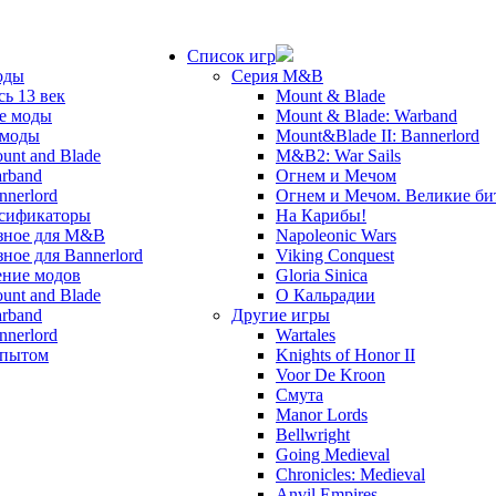
Список игр
оды
Серия M&B
сь 13 век
Mount & Blade
е моды
Mount & Blade: Warband
 моды
Mount&Blade II: Bannerlord
unt and Blade
M&B2: War Sails
rband
Огнем и Мечом
nnerlord
Огнем и Мечом. Великие б
сификаторы
На Карибы!
зное для M&B
Napoleonic Wars
зное для Bannerlord
Viking Conquest
ние модов
Gloria Sinica
unt and Blade
О Кальрадии
rband
Другие игры
nnerlord
Wartales
опытом
Knights of Honor II
Voor De Kroon
Смута
Manor Lords
Bellwright
Going Medieval
Chronicles: Medieval
Anvil Empires