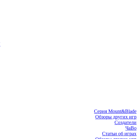
I
Серия Mount&Blade
Обзоры других игр
Создатели
ЧаВо
Статьи об играх