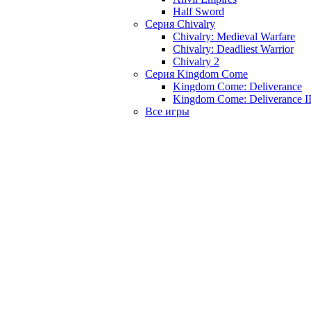
Half Sword
Серия Chivalry
Chivalry: Medieval Warfare
Chivalry: Deadliest Warrior
Chivalry 2
Серия Kingdom Come
Kingdom Come: Deliverance
Kingdom Come: Deliverance I
Все игры