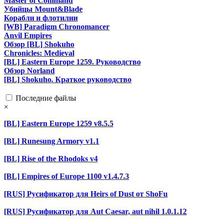
Master of Command
Убийцы Mount&Blade
Корабли и флотилии
[WB] Paradigm Chronomancer
Anvil Empires
Обзор [BL] Shokuho
Chronicles: Medieval
[BL] Eastern Europe 1259. Руководство
Обзор Norland
[BL] Shokuho. Краткое руководство
Последние файлы
×
[BL] Eastern Europe 1259 v8.5.5
[BL] Runesung Armory v1.1
[BL] Rise of the Rhodoks v4
[BL] Empires of Europe 1100 v1.4.7.3
[RUS] Русификатор для Heirs of Dust от ShoFu
[RUS] Русификатор для Aut Caesar, aut nihil 1.0.1.12