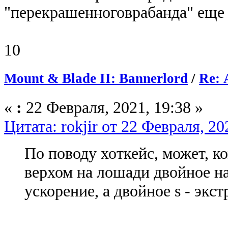
"перекрашенноговрабанда" еще 
10
Mount & Blade II: Bannerlord
/
Re: 
«
:
22 Февраля, 2021, 19:38 »
Цитата: rokjir от 22 Февраля, 20
По поводу хоткейс, может, ко
верхом на лошади двойное на
ускорение, а двойное s - эк