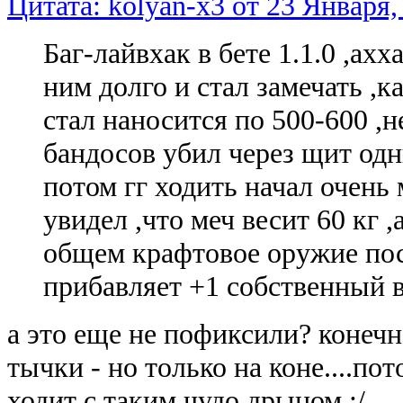
Цитата: kolyan-x3 от 23 Января,
Баг-лайвхак в бете 1.1.0 ,ахх
ним долго и стал замечать ,
стал наносится по 500-600 ,н
бандосов убил через щит одн
потом гг ходить начал очень
увидел ,что меч весит 60 кг ,
общем крафтовое оружие пос
прибавляет +1 собственный в
а это еще не пофиксили? конечн
тычки - но только на коне....по
ходит с таким чудо дрыном :/