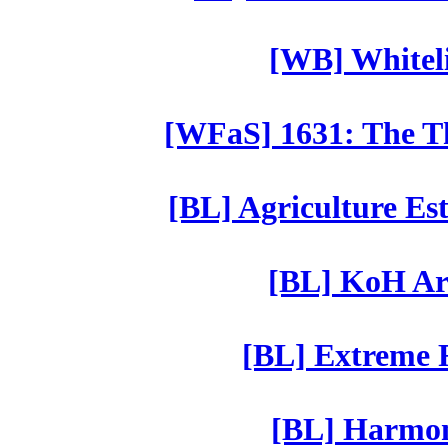
[WB] Whiteli
[WFaS] 1631: The Th
[BL] Agriculture Est
[BL] KoH Ar
[BL] Extreme R
[BL] Harmony