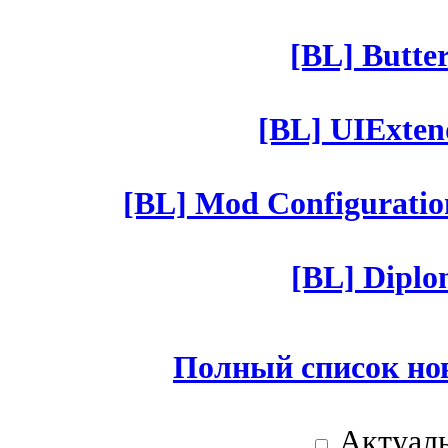
[BL] Butter
[BL] UIExtend
[BL] Mod Configuratio
[BL] Diplom
Полный список но
Актуаль