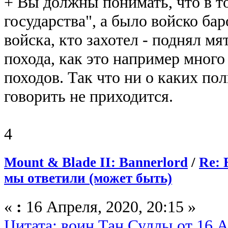
+ Вы должны понимать, что в т
государства", а было войско бар
войска, кто захотел - поднял мят
похода, как это например много
походов. Так что ни о каких по
говорить не приходится.
4
Mount & Blade II: Bannerlord
/
Re: 
мы ответили (может быть)
«
:
16 Апреля, 2020, 20:15 »
Цитата: воин Тан Суллы от 16 А