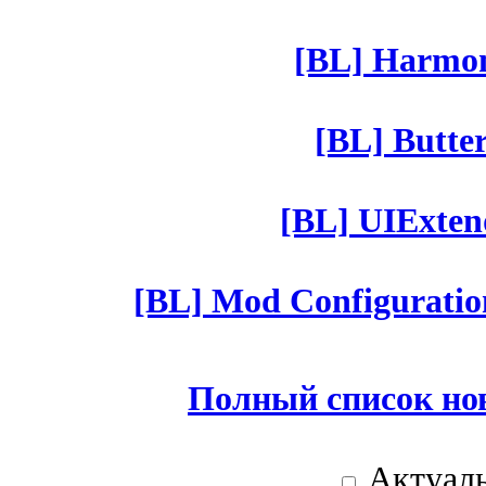
[BL] Harmony
[BL] Butter
[BL] UIExtend
[BL] Mod Configuratio
Полный список но
Актуаль