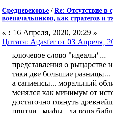
Средневековье
/
Re: Отсутствие в 
военачальников, как стратегов и 
«
:
16 Апреля, 2020, 20:29 »
Цитата: Agasfer от 03 Апреля, 2
ключевое слово "идеалы"...
представления о рыцарстве и 
таки две большие разницы...
а сапиенсы... моральный обл
менялся как минимум от ист
достаточно глянуть древнейш
притчи , мифы.. да вона библ