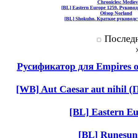
Chronicles: Mediev
[BL] Eastern Europe 1259. Руково
Обзор Norland
[BL] Shokuho. Краткое руководс
Послед
Русификатор для Empires of
[WB] Aut Caesar aut nihil (П
[BL] Eastern Eu
[BL] Runesun