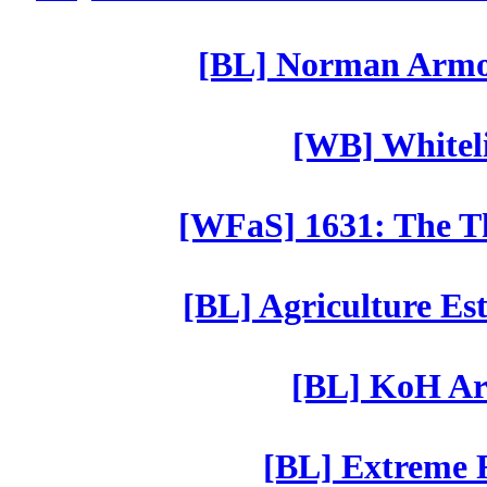
[BL] Norman Armor
[WB] Whiteli
[WFaS] 1631: The Th
[BL] Agriculture Est
[BL] KoH Ar
[BL] Extreme R