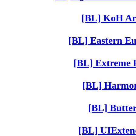
[BL] KoH Ar
[BL] Eastern Eu
[BL] Extreme R
[BL] Harmony
[BL] Butter
[BL] UIExtend