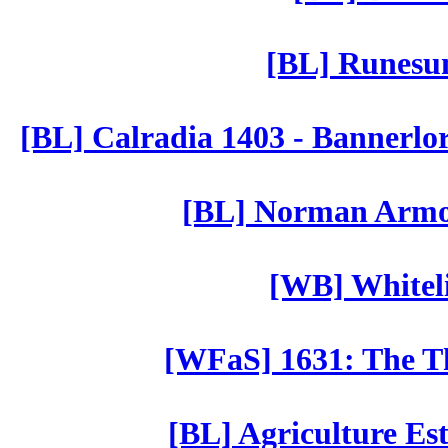
[BL] Runesu
[BL] Calradia 1403 - Bannerlo
[BL] Norman Armor
[WB] Whiteli
[WFaS] 1631: The Th
[BL] Agriculture Est