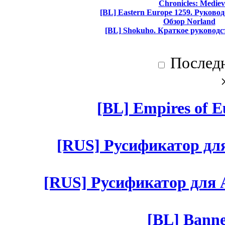
Chronicles: Mediev
[BL] Eastern Europe 1259. Руково
Обзор Norland
[BL] Shokuho. Краткое руководс
Послед
[BL] Empires of Eu
[RUS] Русификатор для 
[RUS] Русификатор для Aut
[BL] Banne