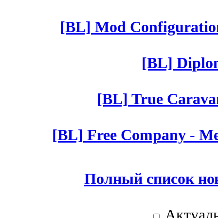
[BL] Mod Configuratio
[BL] Diplom
[BL] True Caravan
[BL] Free Company - Mer
Полный список но
Актуаль