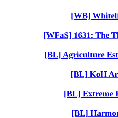
[WB] Whiteli
[WFaS] 1631: The Th
[BL] Agriculture Est
[BL] KoH Ar
[BL] Extreme R
[BL] Harmony