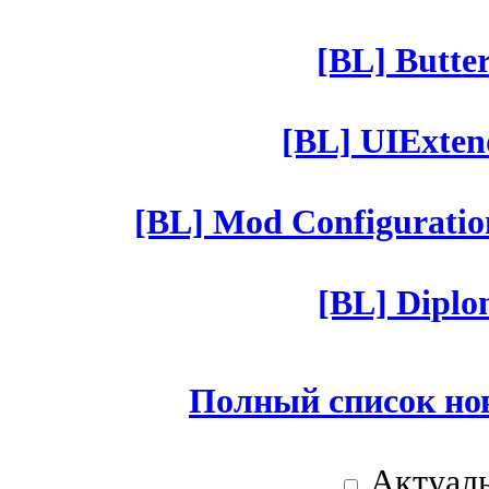
[BL] Butter
[BL] UIExtend
[BL] Mod Configuratio
[BL] Diplom
Полный список но
Актуаль