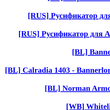
[RUS] Русификатор для 
[RUS] Русификатор для Aut 
[BL] Banne
[BL] Calradia 1403 - Bannerlo
[BL] Norman Armor
[WB] Whiteli