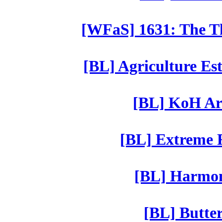
[WFaS] 1631: The Th
[BL] Agriculture Est
[BL] KoH Ar
[BL] Extreme R
[BL] Harmony
[BL] Butter