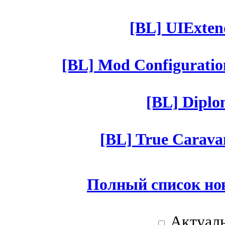
[BL] UIExtend
[BL] Mod Configuratio
[BL] Diplom
[BL] True Caravan
Полный список но
Актуаль