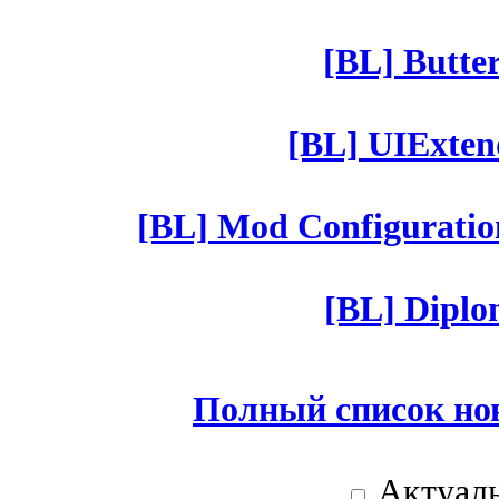
[BL] Butter
[BL] UIExtend
[BL] Mod Configuratio
[BL] Diplom
Полный список но
Актуаль