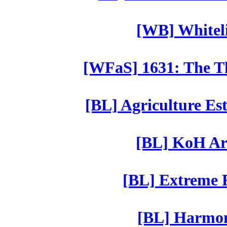
[WB] Whiteli
[WFaS] 1631: The Th
[BL] Agriculture Est
[BL] KoH Ar
[BL] Extreme R
[BL] Harmony