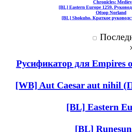
Chronicles: Mediev
[BL] Eastern Europe 1259. Руково
Обзор Norland
[BL] Shokuho. Краткое руководс
Послед
Русификатор для Empires of
[WB] Aut Caesar aut nihil (П
[BL] Eastern Eu
[BL] Runesun