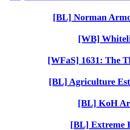
[BL] Norman Armor
[WB] Whiteli
[WFaS] 1631: The Th
[BL] Agriculture Est
[BL] KoH Ar
[BL] Extreme R