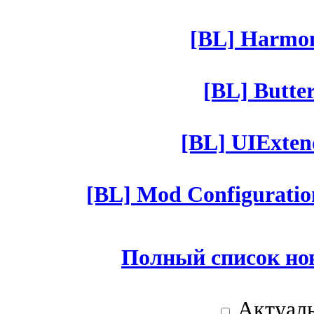
[BL] Harmony
[BL] Butter
[BL] UIExtend
[BL] Mod Configuratio
Полный список но
Актуаль