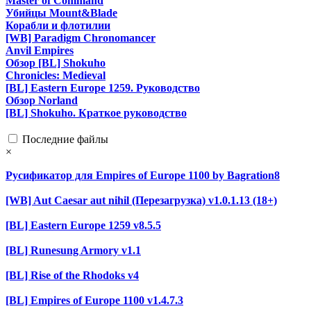
Master of Command
Убийцы Mount&Blade
Корабли и флотилии
[WB] Paradigm Chronomancer
Anvil Empires
Обзор [BL] Shokuho
Chronicles: Medieval
[BL] Eastern Europe 1259. Руководство
Обзор Norland
[BL] Shokuho. Краткое руководство
Последние файлы
×
Русификатор для Empires of Europe 1100 by Bagration8
[WB] Aut Caesar aut nihil (Перезагрузка) v1.0.1.13 (18+)
[BL] Eastern Europe 1259 v8.5.5
[BL] Runesung Armory v1.1
[BL] Rise of the Rhodoks v4
[BL] Empires of Europe 1100 v1.4.7.3