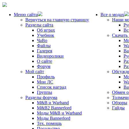
Меню сайта
Все о модах
Вернуться на главную страницу
Наши м
Разделы сайта
Ру
Об играх
Вс
Учебник
Скачать
ЧаВо
Mo
Файлы
Wa
Галерея
Ba
Видеоролики
Ру
О сайте
Ра
Форум
Ра
Мой сайт
Обсужде
Профиль
Mo
Мои ЛС
Wa
Список наград
Ba
Группы
Обмен 
Разделы форума
Толмачи
M&B и Warband
Обзоры
M&B2 Bannerlord
Гайды
Моды M&B и Warband
Моды Bannerlord
Тех. помощь
Посольство