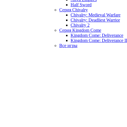
Half Sword
Серия Chivalry
Chivalry: Medieval Warfare
Chivalry: Deadliest Warrior
Chivalry 2
Серия Kingdom Come
Kingdom Come: Deliverance
Kingdom Come: Deliverance I
Все игры