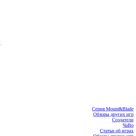
I
Серия Mount&Blade
Обзоры других игр
Создатели
ЧаВо
Статьи об играх