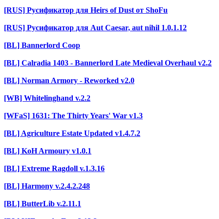
[RUS] Русификатор для Heirs of Dust от ShoFu
[RUS] Русификатор для Aut Caesar, aut nihil 1.0.1.12
[BL] Bannerlord Coop
[BL] Calradia 1403 - Bannerlord Late Medieval Overhaul v2.2
[BL] Norman Armory - Reworked v2.0
[WB] Whitelinghand v.2.2
[WFaS] 1631: The Thirty Years' War v1.3
[BL] Agriculture Estate Updated v1.4.7.2
[BL] KoH Armoury v1.0.1
[BL] Extreme Ragdoll v.1.3.16
[BL] Harmony v.2.4.2.248
[BL] ButterLib v.2.11.1