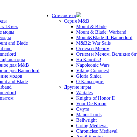
Список игр
оды
Серия M&B
сь 13 век
Mount & Blade
е моды
Mount & Blade: Warband
 моды
Mount&Blade II: Bannerlord
unt and Blade
M&B2: War Sails
rband
Огнем и Мечом
nnerlord
Огнем и Мечом. Великие б
сификаторы
На Карибы!
зное для M&B
Napoleonic Wars
зное для Bannerlord
Viking Conquest
ние модов
Gloria Sinica
unt and Blade
О Кальрадии
rband
Другие игры
nnerlord
Wartales
опытом
Knights of Honor II
Voor De Kroon
Смута
Manor Lords
Bellwright
Going Medieval
Chronicles: Medieval
Anvil Empires