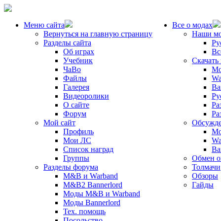
Меню сайта
Все о модах
Вернуться на главную страницу
Наши м
Разделы сайта
Ру
Об играх
Вс
Учебник
Скачать
ЧаВо
Mo
Файлы
Wa
Галерея
Ba
Видеоролики
Ру
О сайте
Ра
Форум
Ра
Мой сайт
Обсужде
Профиль
Mo
Мои ЛС
Wa
Список наград
Ba
Группы
Обмен 
Разделы форума
Толмачи
M&B и Warband
Обзоры
M&B2 Bannerlord
Гайды
Моды M&B и Warband
Моды Bannerlord
Тех. помощь
Посольство