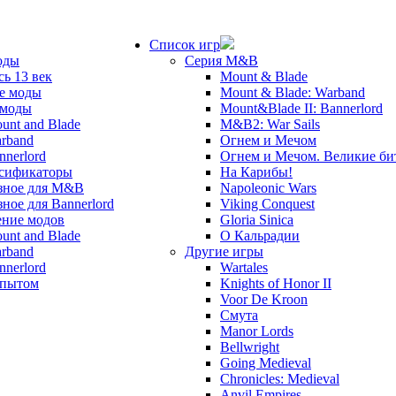
Список игр
оды
Серия M&B
сь 13 век
Mount & Blade
е моды
Mount & Blade: Warband
 моды
Mount&Blade II: Bannerlord
unt and Blade
M&B2: War Sails
rband
Огнем и Мечом
nnerlord
Огнем и Мечом. Великие б
сификаторы
На Карибы!
зное для M&B
Napoleonic Wars
зное для Bannerlord
Viking Conquest
ние модов
Gloria Sinica
unt and Blade
О Кальрадии
rband
Другие игры
nnerlord
Wartales
опытом
Knights of Honor II
Voor De Kroon
Смута
Manor Lords
Bellwright
Going Medieval
Chronicles: Medieval
Anvil Empires