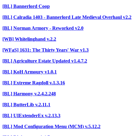
[BL] Bannerlord Coop
[BL] Calradia 1403 - Bannerlord Late Medieval Overhaul v2.2
[BL] Norman Armory - Reworked v2.0
[WB] Whitelinghand v.2.2
[WFaS] 1631: The Thirty Years' War v1.3
[BL] Agriculture Estate Updated v1.4.7.2
[BL] KoH Armoury v1.0.1
[BL] Extreme Ragdoll v.1.3.16
[BL] Harmony v.2.4.2.248
[BL] ButterLib v.2.11.1
[BL] UIExtenderEx v.2.13.3
[BL] Mod Configuration Menu (MCM) v.5.12.2