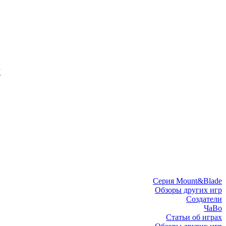
I
Серия Mount&Blade
Обзоры других игр
Создатели
ЧаВо
Статьи об играх