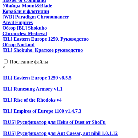
Master of Command
Убийцы Mount&Blade
Корабли и флотилии
[WB] Paradigm Chronomancer
Anvil Empires
Обзор [BL] Shokuho
Chronicles: Medieval
[BL] Eastern Europe 1259. Руководство
Обзор Norland
[BL] Shokuho. Краткое руководство
Последние файлы
×
[BL] Eastern Europe 1259 v8.5.5
[BL] Runesung Armory v1.1
[BL] Rise of the Rhodoks v4
[BL] Empires of Europe 1100 v1.4.7.3
[RUS] Русификатор для Heirs of Dust от ShoFu
[RUS] Русификатор для Aut Caesar, aut nihil 1.0.1.12