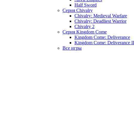
Half Sword
Серия Chivalry
Chivalry: Medieval Warfare
Chivalry: Deadliest Warrior
Chivalry 2
Серия Kingdom Come
Kingdom Come: Deliverance
Kingdom Come: Deliverance I
Все игры