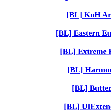
[BL] KoH Ar
[BL] Eastern Eu
[BL] Extreme R
[BL] Harmony
[BL] Butter
[BL] UIExtend