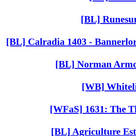
[BL] Runesu
[BL] Calradia 1403 - Bannerlo
[BL] Norman Armor
[WB] Whiteli
[WFaS] 1631: The Th
[BL] Agriculture Est