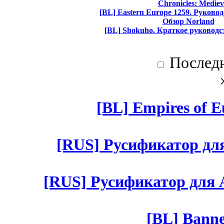
Chronicles: Mediev
[BL] Eastern Europe 1259. Руково
Обзор Norland
[BL] Shokuho. Краткое руководс
Послед
[BL] Empires of Eu
[RUS] Русификатор для 
[RUS] Русификатор для Aut
[BL] Banne