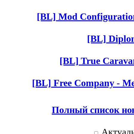
[BL] Mod Configuratio
[BL] Diplom
[BL] True Caravan
[BL] Free Company - Mer
Полный список но
Актуаль