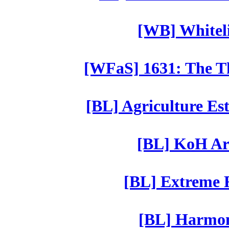
[WB] Whiteli
[WFaS] 1631: The Th
[BL] Agriculture Est
[BL] KoH Ar
[BL] Extreme R
[BL] Harmony