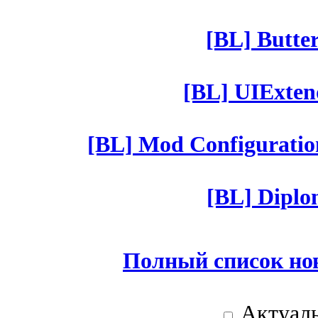
[BL] Butter
[BL] UIExtend
[BL] Mod Configuratio
[BL] Diplom
Полный список но
Актуаль