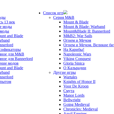
Список игр
оды
Серия M&B
сь 13 век
Mount & Blade
е моды
Mount & Blade: Warband
 моды
Mount&Blade II: Bannerlord
unt and Blade
M&B2: War Sails
rband
Огнем и Мечом
nnerlord
Огнем и Мечом. Великие б
сификаторы
На Карибы!
зное для M&B
Napoleonic Wars
зное для Bannerlord
Viking Conquest
ние модов
Gloria Sinica
unt and Blade
О Кальрадии
rband
Другие игры
nnerlord
Wartales
опытом
Knights of Honor II
Voor De Kroon
Смута
Manor Lords
Bellwright
Going Medieval
Chronicles: Medieval
Anvil Empires