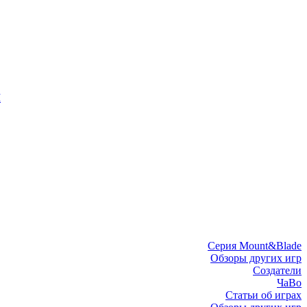
I
Серия Mount&Blade
Обзоры других игр
Создатели
ЧаВо
Статьи об играх