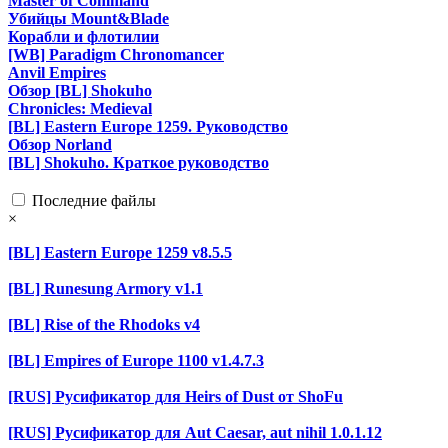
Master of Command
Убийцы Mount&Blade
Корабли и флотилии
[WB] Paradigm Chronomancer
Anvil Empires
Обзор [BL] Shokuho
Chronicles: Medieval
[BL] Eastern Europe 1259. Руководство
Обзор Norland
[BL] Shokuho. Краткое руководство
Последние файлы
×
[BL] Eastern Europe 1259 v8.5.5
[BL] Runesung Armory v1.1
[BL] Rise of the Rhodoks v4
[BL] Empires of Europe 1100 v1.4.7.3
[RUS] Русификатор для Heirs of Dust от ShoFu
[RUS] Русификатор для Aut Caesar, aut nihil 1.0.1.12