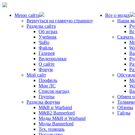
Меню сайта
Все о модах
Вернуться на главную страницу
Наши м
Разделы сайта
Ру
Об играх
Вс
Учебник
Скачать
ЧаВо
Mo
Файлы
Wa
Галерея
Ba
Видеоролики
Ру
О сайте
Ра
Форум
Ра
Мой сайт
Обсужде
Профиль
Mo
Мои ЛС
Wa
Список наград
Ba
Группы
Обмен 
Разделы форума
Толмачи
M&B и Warband
Обзоры
M&B2 Bannerlord
Гайды
Моды M&B и Warband
Моды Bannerlord
Тех. помощь
Посольство