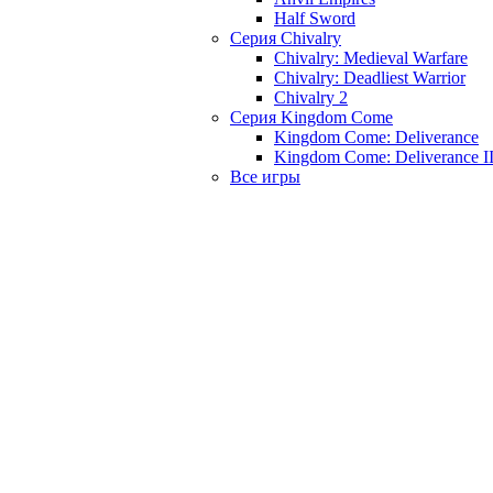
Half Sword
Серия Chivalry
Chivalry: Medieval Warfare
Chivalry: Deadliest Warrior
Chivalry 2
Серия Kingdom Come
Kingdom Come: Deliverance
Kingdom Come: Deliverance I
Все игры