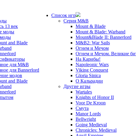
Список игр
оды
Серия M&B
сь 13 век
Mount & Blade
е моды
Mount & Blade: Warband
 моды
Mount&Blade II: Bannerlord
unt and Blade
M&B2: War Sails
rband
Огнем и Мечом
nnerlord
Огнем и Мечом. Великие б
сификаторы
На Карибы!
зное для M&B
Napoleonic Wars
зное для Bannerlord
Viking Conquest
ние модов
Gloria Sinica
unt and Blade
О Кальрадии
rband
Другие игры
nnerlord
Wartales
опытом
Knights of Honor II
Voor De Kroon
Смута
Manor Lords
Bellwright
Going Medieval
Chronicles: Medieval
Anvil Empires