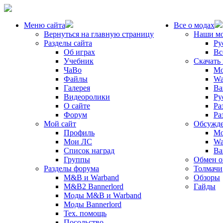
Меню сайта
Все о модах
Вернуться на главную страницу
Наши м
Разделы сайта
Ру
Об играх
Вс
Учебник
Скачать
ЧаВо
Mo
Файлы
Wa
Галерея
Ba
Видеоролики
Ру
О сайте
Ра
Форум
Ра
Мой сайт
Обсужде
Профиль
Mo
Мои ЛС
Wa
Список наград
Ba
Группы
Обмен 
Разделы форума
Толмачи
M&B и Warband
Обзоры
M&B2 Bannerlord
Гайды
Моды M&B и Warband
Моды Bannerlord
Тех. помощь
Посольство