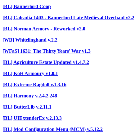
[BL] Bannerlord Coop
[BL] Calradia 1403 - Bannerlord Late Medieval Overhaul v2.2
[BL] Norman Armory - Reworked v2.0
[WB] Whitelinghand v.2.2
[WFaS] 1631: The Thirty Years' War v1.3
[BL] Agriculture Estate Updated v1.4.7.2
[BL] KoH Armoury v1.0.1
[BL] Extreme Ragdoll v.1.3.16
[BL] Harmony v.2.4.2.248
[BL] ButterLib v.2.11.1
[BL] UIExtenderEx v.2.13.3
[BL] Mod Configuration Menu (MCM) v.5.12.2