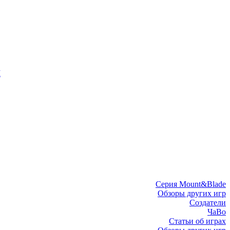
I
Серия Mount&Blade
Обзоры других игр
Создатели
ЧаВо
Статьи об играх