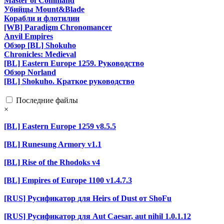
Master of Command
Убийцы Mount&Blade
Корабли и флотилии
[WB] Paradigm Chronomancer
Anvil Empires
Обзор [BL] Shokuho
Chronicles: Medieval
[BL] Eastern Europe 1259. Руководство
Обзор Norland
[BL] Shokuho. Краткое руководство
Последние файлы
×
[BL] Eastern Europe 1259 v8.5.5
[BL] Runesung Armory v1.1
[BL] Rise of the Rhodoks v4
[BL] Empires of Europe 1100 v1.4.7.3
[RUS] Русификатор для Heirs of Dust от ShoFu
[RUS] Русификатор для Aut Caesar, aut nihil 1.0.1.12