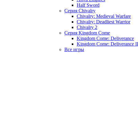
Half Sword
Серия Chivalry
Chivalry: Medieval Warfare
Chivalry: Deadliest Warrior
Chivalry 2
Серия Kingdom Come
Kingdom Come: Deliverance
Kingdom Come: Deliverance I
Все игры