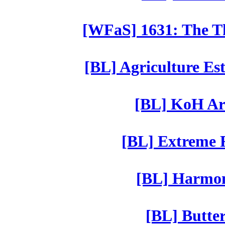
[WFaS] 1631: The Th
[BL] Agriculture Est
[BL] KoH Ar
[BL] Extreme R
[BL] Harmony
[BL] Butter