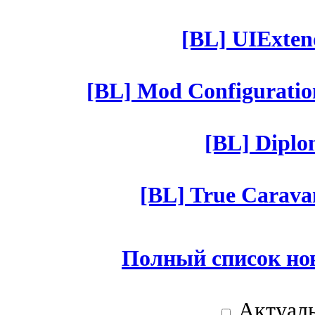
[BL] UIExtend
[BL] Mod Configuratio
[BL] Diplom
[BL] True Caravan
Полный список но
Актуаль