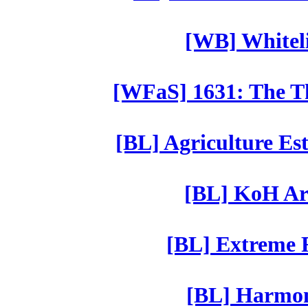
[WB] Whiteli
[WFaS] 1631: The Th
[BL] Agriculture Est
[BL] KoH Ar
[BL] Extreme R
[BL] Harmony