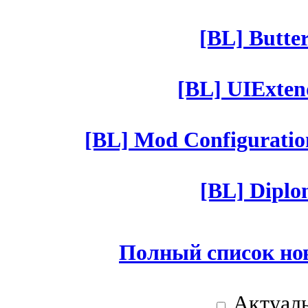
[BL] Butter
[BL] UIExtend
[BL] Mod Configuratio
[BL] Diplom
Полный список но
Актуаль