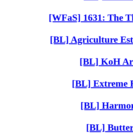
[WFaS] 1631: The Th
[BL] Agriculture Est
[BL] KoH Ar
[BL] Extreme R
[BL] Harmony
[BL] Butter