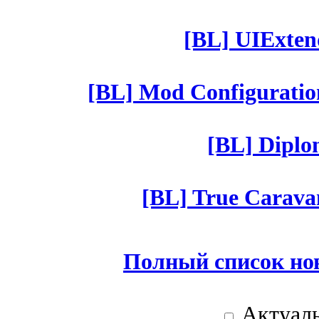
[BL] UIExtend
[BL] Mod Configuratio
[BL] Diplom
[BL] True Caravan
Полный список но
Актуаль