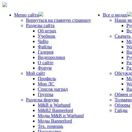
Меню сайта
Все о модах
Вернуться на главную страницу
Наши м
Разделы сайта
Ру
Об играх
Вс
Учебник
Скачать
ЧаВо
Mo
Файлы
Wa
Галерея
Ba
Видеоролики
Ру
О сайте
Ра
Форум
Ра
Мой сайт
Обсужде
Профиль
Mo
Мои ЛС
Wa
Список наград
Ba
Группы
Обмен 
Разделы форума
Толмачи
M&B и Warband
Обзоры
M&B2 Bannerlord
Гайды
Моды M&B и Warband
Моды Bannerlord
Тех. помощь
Посольство