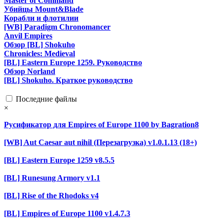
Master of Command
Убийцы Mount&Blade
Корабли и флотилии
[WB] Paradigm Chronomancer
Anvil Empires
Обзор [BL] Shokuho
Chronicles: Medieval
[BL] Eastern Europe 1259. Руководство
Обзор Norland
[BL] Shokuho. Краткое руководство
Последние файлы
×
Русификатор для Empires of Europe 1100 by Bagration8
[WB] Aut Caesar aut nihil (Перезагрузка) v1.0.1.13 (18+)
[BL] Eastern Europe 1259 v8.5.5
[BL] Runesung Armory v1.1
[BL] Rise of the Rhodoks v4
[BL] Empires of Europe 1100 v1.4.7.3