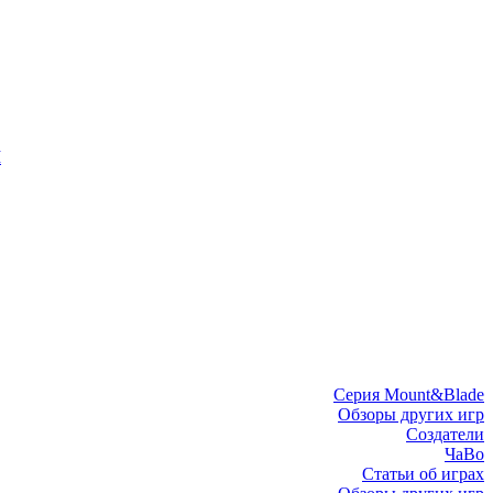
I
Серия Mount&Blade
Обзоры других игр
Создатели
ЧаВо
Статьи об играх