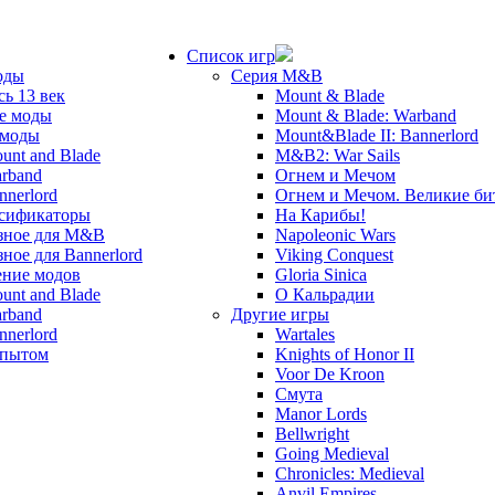
Список игр
оды
Серия M&B
сь 13 век
Mount & Blade
е моды
Mount & Blade: Warband
 моды
Mount&Blade II: Bannerlord
unt and Blade
M&B2: War Sails
rband
Огнем и Мечом
nnerlord
Огнем и Мечом. Великие б
сификаторы
На Карибы!
зное для M&B
Napoleonic Wars
зное для Bannerlord
Viking Conquest
ние модов
Gloria Sinica
unt and Blade
О Кальрадии
rband
Другие игры
nnerlord
Wartales
опытом
Knights of Honor II
Voor De Kroon
Смута
Manor Lords
Bellwright
Going Medieval
Chronicles: Medieval
Anvil Empires