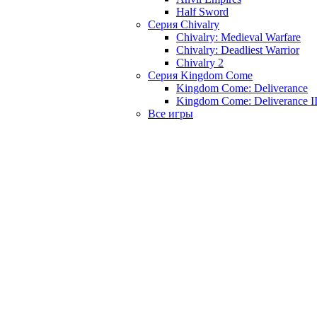
Half Sword
Серия Chivalry
Chivalry: Medieval Warfare
Chivalry: Deadliest Warrior
Chivalry 2
Серия Kingdom Come
Kingdom Come: Deliverance
Kingdom Come: Deliverance I
Все игры