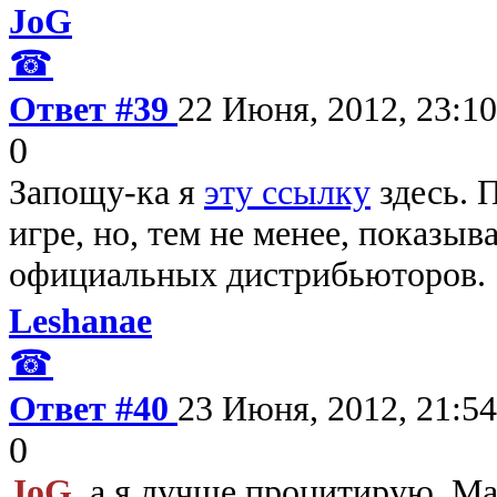
JoG
☎
Ответ #39
22 Июня, 2012, 23:10
0
Запощу-ка я
эту ссылку
здесь. П
игре, но, тем не менее, показыв
официальных дистрибьюторов.
Leshanae
☎
Ответ #40
23 Июня, 2012, 21:54
0
JoG
, а я лучше процитирую. Ма