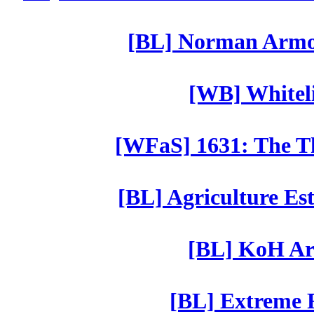
[BL] Norman Armor
[WB] Whiteli
[WFaS] 1631: The Th
[BL] Agriculture Est
[BL] KoH Ar
[BL] Extreme R