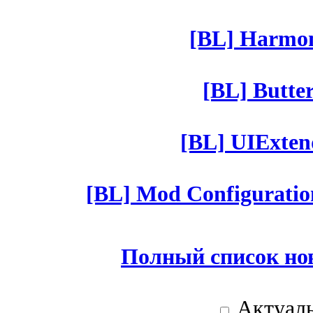
[BL] Harmony
[BL] Butter
[BL] UIExtend
[BL] Mod Configuratio
Полный список но
Актуаль