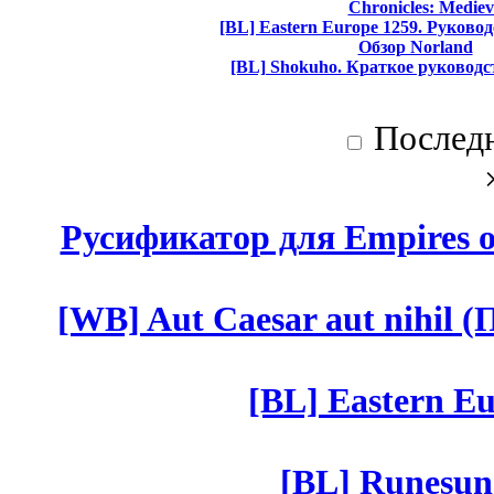
Chronicles: Mediev
[BL] Eastern Europe 1259. Руково
Обзор Norland
[BL] Shokuho. Краткое руководс
Послед
Русификатор для Empires of
[WB] Aut Caesar aut nihil (П
[BL] Eastern Eu
[BL] Runesun