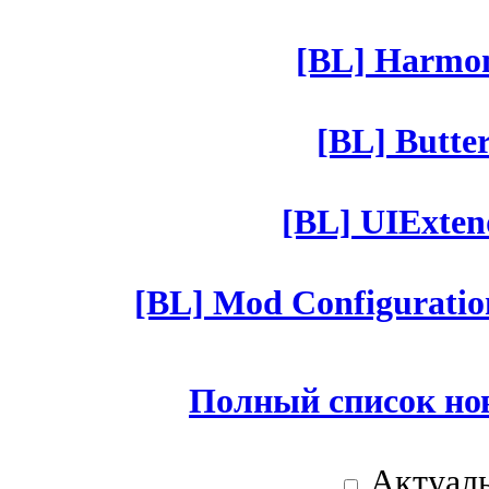
[BL] Harmony
[BL] Butter
[BL] UIExtend
[BL] Mod Configuratio
Полный список но
Актуаль