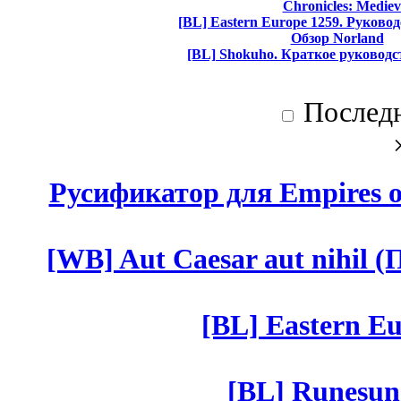
Chronicles: Mediev
[BL] Eastern Europe 1259. Руково
Обзор Norland
[BL] Shokuho. Краткое руководс
Послед
Русификатор для Empires of
[WB] Aut Caesar aut nihil (П
[BL] Eastern Eu
[BL] Runesun