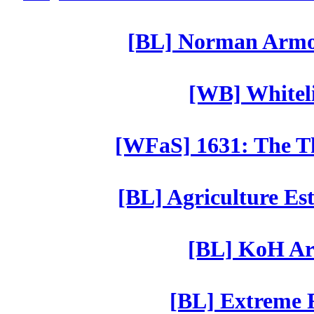
[BL] Norman Armor
[WB] Whiteli
[WFaS] 1631: The Th
[BL] Agriculture Est
[BL] KoH Ar
[BL] Extreme R