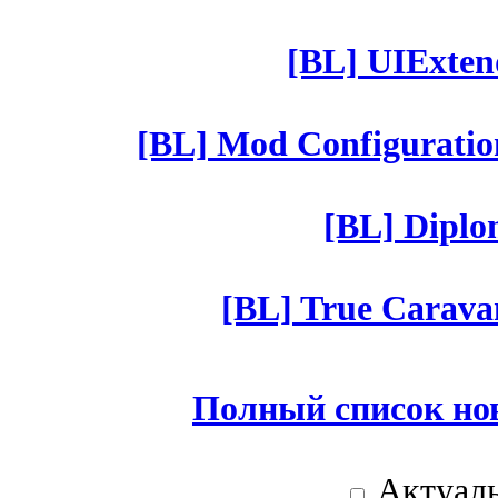
[BL] UIExtend
[BL] Mod Configuratio
[BL] Diplom
[BL] True Caravan
Полный список но
Актуаль