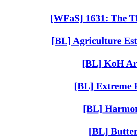
[WFaS] 1631: The Th
[BL] Agriculture Est
[BL] KoH Ar
[BL] Extreme R
[BL] Harmony
[BL] Butter