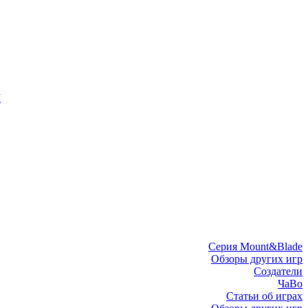
I
Серия Mount&Blade
Обзоры других игр
Создатели
ЧаВо
Статьи об играх