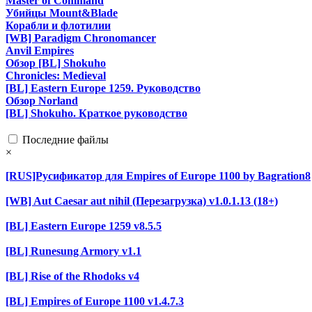
Master of Command
Убийцы Mount&Blade
Корабли и флотилии
[WB] Paradigm Chronomancer
Anvil Empires
Обзор [BL] Shokuho
Chronicles: Medieval
[BL] Eastern Europe 1259. Руководство
Обзор Norland
[BL] Shokuho. Краткое руководство
Последние файлы
×
[RUS]Русификатор для Empires of Europe 1100 by Bagration8
[WB] Aut Caesar aut nihil (Перезагрузка) v1.0.1.13 (18+)
[BL] Eastern Europe 1259 v8.5.5
[BL] Runesung Armory v1.1
[BL] Rise of the Rhodoks v4
[BL] Empires of Europe 1100 v1.4.7.3