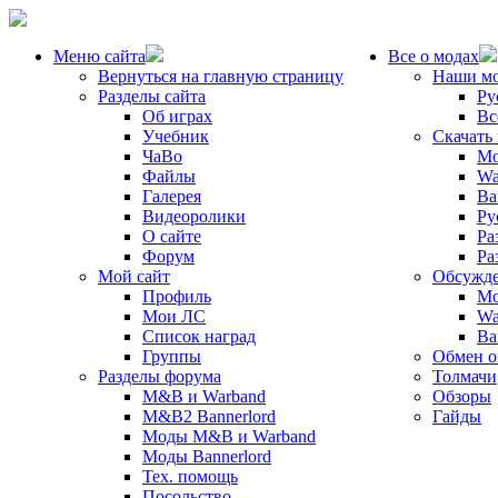
Меню сайта
Все о модах
Вернуться на главную страницу
Наши м
Разделы сайта
Ру
Об играх
Вс
Учебник
Скачать
ЧаВо
Mo
Файлы
Wa
Галерея
Ba
Видеоролики
Ру
О сайте
Ра
Форум
Ра
Мой сайт
Обсужде
Профиль
Mo
Мои ЛС
Wa
Список наград
Ba
Группы
Обмен 
Разделы форума
Толмачи
M&B и Warband
Обзоры
M&B2 Bannerlord
Гайды
Моды M&B и Warband
Моды Bannerlord
Тех. помощь
Посольство