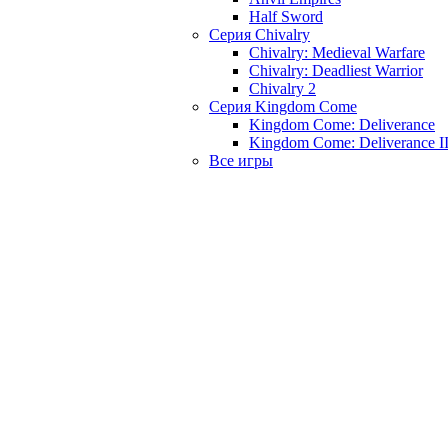
Half Sword
Серия Chivalry
Chivalry: Medieval Warfare
Chivalry: Deadliest Warrior
Chivalry 2
Серия Kingdom Come
Kingdom Come: Deliverance
Kingdom Come: Deliverance I
Все игры