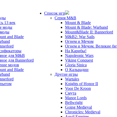
Список игр
оды
Серия M&B
сь 13 век
Mount & Blade
е моды
Mount & Blade: Warband
 моды
Mount&Blade II: Bannerlord
unt and Blade
M&B2: War Sails
rband
Огнем и Мечом
nnerlord
Огнем и Мечом. Великие б
сификаторы
На Карибы!
зное для M&B
Napoleonic Wars
зное для Bannerlord
Viking Conquest
ние модов
Gloria Sinica
unt and Blade
О Кальрадии
rband
Другие игры
nnerlord
Wartales
опытом
Knights of Honor II
Voor De Kroon
Смута
Manor Lords
Bellwright
Going Medieval
Chronicles: Medieval
Anvil Empires