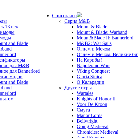
Список игр
оды
Серия M&B
сь 13 век
Mount & Blade
е моды
Mount & Blade: Warband
 моды
Mount&Blade II: Bannerlord
unt and Blade
M&B2: War Sails
rband
Огнем и Мечом
nnerlord
Огнем и Мечом. Великие б
сификаторы
На Карибы!
зное для M&B
Napoleonic Wars
зное для Bannerlord
Viking Conquest
ние модов
Gloria Sinica
unt and Blade
О Кальрадии
rband
Другие игры
nnerlord
Wartales
опытом
Knights of Honor II
Voor De Kroon
Смута
Manor Lords
Bellwright
Going Medieval
Chronicles: Medieval
Anvil Empires