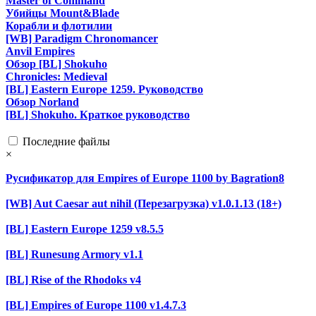
Master of Command
Убийцы Mount&Blade
Корабли и флотилии
[WB] Paradigm Chronomancer
Anvil Empires
Обзор [BL] Shokuho
Chronicles: Medieval
[BL] Eastern Europe 1259. Руководство
Обзор Norland
[BL] Shokuho. Краткое руководство
Последние файлы
×
Русификатор для Empires of Europe 1100 by Bagration8
[WB] Aut Caesar aut nihil (Перезагрузка) v1.0.1.13 (18+)
[BL] Eastern Europe 1259 v8.5.5
[BL] Runesung Armory v1.1
[BL] Rise of the Rhodoks v4
[BL] Empires of Europe 1100 v1.4.7.3