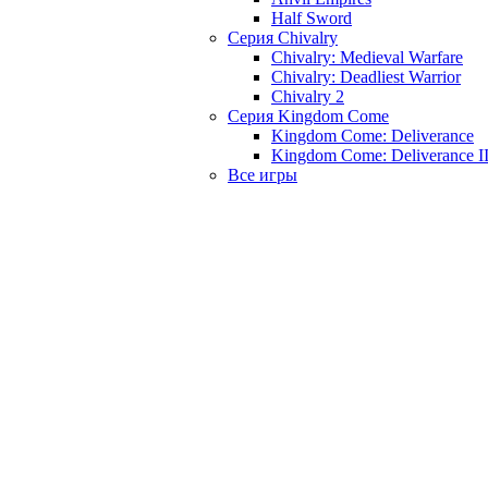
Half Sword
Серия Chivalry
Chivalry: Medieval Warfare
Chivalry: Deadliest Warrior
Chivalry 2
Серия Kingdom Come
Kingdom Come: Deliverance
Kingdom Come: Deliverance I
Все игры