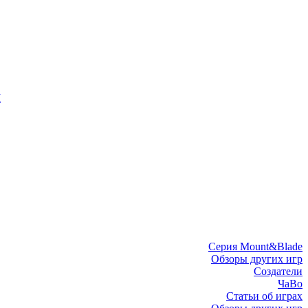
I
Серия Mount&Blade
Обзоры других игр
Создатели
ЧаВо
Статьи об играх