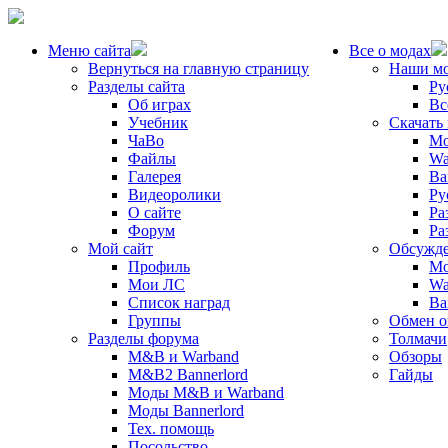
Меню сайта
Все о модах
Вернуться на главную страницу
Наши м
Разделы сайта
Ру
Об играх
Вс
Учебник
Скачать
ЧаВо
Mo
Файлы
Wa
Галерея
Ba
Видеоролики
Ру
О сайте
Ра
Форум
Ра
Мой сайт
Обсужде
Профиль
Mo
Мои ЛС
Wa
Список наград
Ba
Группы
Обмен 
Разделы форума
Толмачи
M&B и Warband
Обзоры
M&B2 Bannerlord
Гайды
Моды M&B и Warband
Моды Bannerlord
Тех. помощь
Посольство