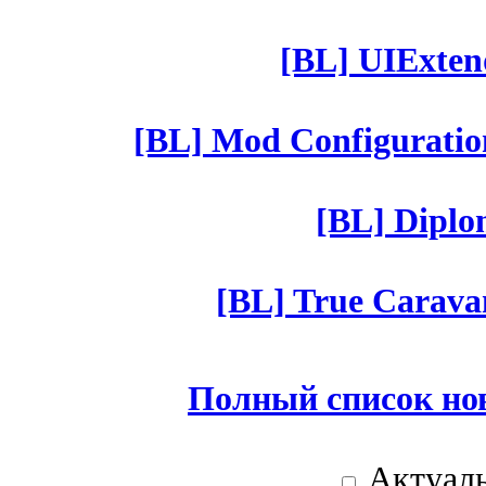
[BL] UIExtend
[BL] Mod Configuratio
[BL] Diplom
[BL] True Caravan
Полный список но
Актуаль