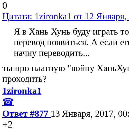
0
Цитата: 1zironka1 от 12 Января,
Я в Хань Хунь буду играть то
перевод появиться. А если его
начну переводить...
ты про платную "войну ХаньХун
проходить?
1zironka1
☎
Ответ #877
13 Января, 2017, 00
+2