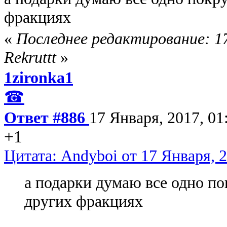
фракциях
«
Последнее редактирование: 17
Rekruttt
»
1zironka1
☎
Ответ #886
17 Января, 2017, 01
+1
Цитата: Andyboi от 17 Января, 2
а подарки думаю все одно по
других фракциях