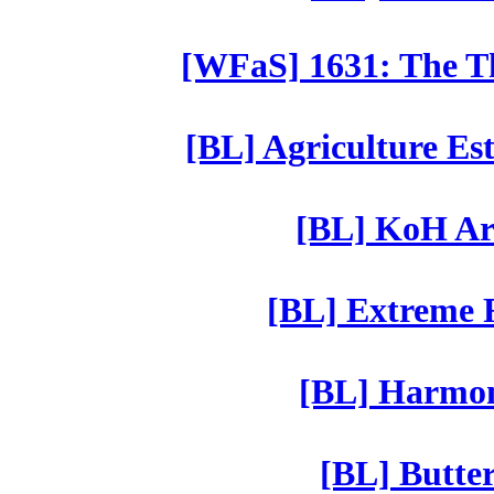
[WFaS] 1631: The Th
[BL] Agriculture Est
[BL] KoH Ar
[BL] Extreme R
[BL] Harmony
[BL] Butter