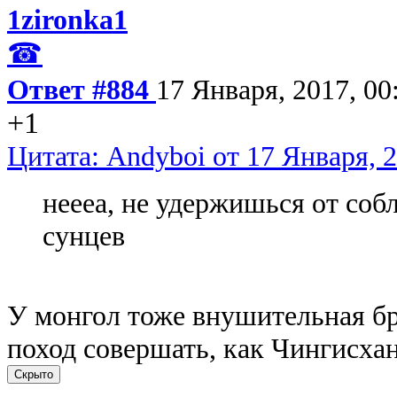
1zironka1
☎
Ответ #884
17 Января, 2017, 00
+1
Цитата: Andyboi от 17 Января, 2
неееа, не удержишься от соб
сунцев
У монгол тоже внушительная бр
поход совершать, как Чингисх