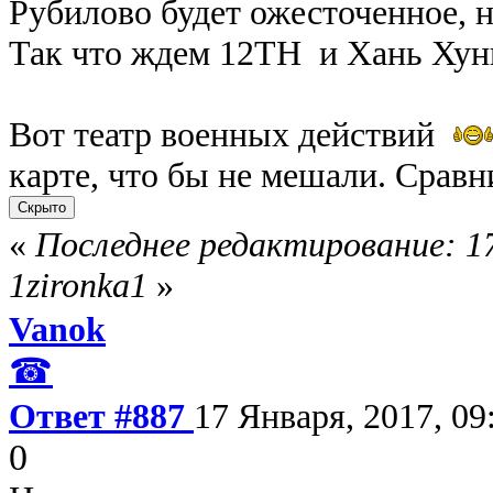
Рубилово будет ожесточенное, н
Так что ждем 12TH и Хань Ху
Вот театр военных действий
карте, что бы не мешали. Срав
«
Последнее редактирование: 17
1zironka1
»
Vanok
☎
Ответ #887
17 Января, 2017, 09
0