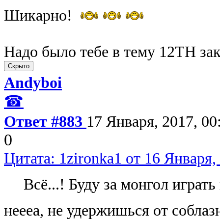
Шикарно!
Надо было тебе в тему 12TH за
Andyboi
☎
Ответ #883
17 Января, 2017, 00
0
Цитата: 1zironka1 от 16 Января,
Всё...! Буду за монгол играт
неееа, не удержишься от собла