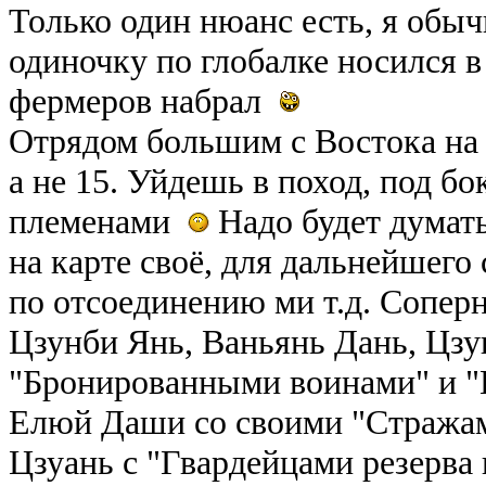
Только один нюанс есть, я обы
одиночку по глобалке носился в
фермеров набрал
Отрядом большим с Востока на 
а не 15. Уйдешь в поход, под б
племенами
Надо будет думать
на карте своё, для дальнейшего
по отсоединению ми т.д. Соперн
Цзунби Янь, Ваньянь Дань, Цзу
"Бронированными воинами" и "
Елюй Даши со своими "Стражам
Цзуань с "Гвардейцами резерва