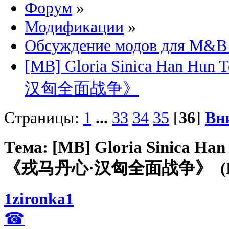
Форум
»
Модификации
»
Обсуждение модов для M&B 
[MB] Gloria Sinica Han Hun
汉匈全面战争》
Страницы:
1
...
33
34
35
[
36
]
Вн
Тема: [MB] Gloria Sinica Han 
《戎马丹心·汉匈全面战争》 (Прочи
1zironka1
☎