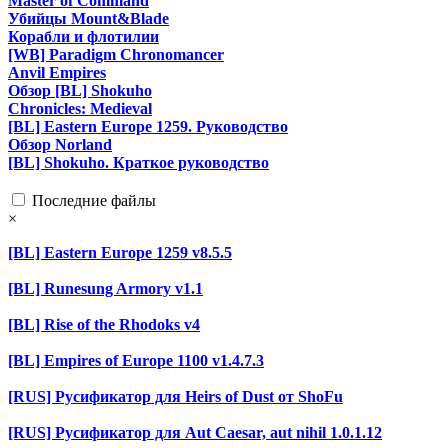
Master of Command
Убийцы Mount&Blade
Корабли и флотилии
[WB] Paradigm Chronomancer
Anvil Empires
Обзор [BL] Shokuho
Chronicles: Medieval
[BL] Eastern Europe 1259. Руководство
Обзор Norland
[BL] Shokuho. Краткое руководство
Последние файлы
×
[BL] Eastern Europe 1259 v8.5.5
[BL] Runesung Armory v1.1
[BL] Rise of the Rhodoks v4
[BL] Empires of Europe 1100 v1.4.7.3
[RUS] Русификатор для Heirs of Dust от ShoFu
[RUS] Русификатор для Aut Caesar, aut nihil 1.0.1.12