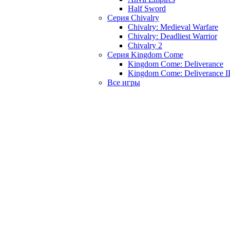
Half Sword
Серия Chivalry
Chivalry: Medieval Warfare
Chivalry: Deadliest Warrior
Chivalry 2
Серия Kingdom Come
Kingdom Come: Deliverance
Kingdom Come: Deliverance I
Все игры