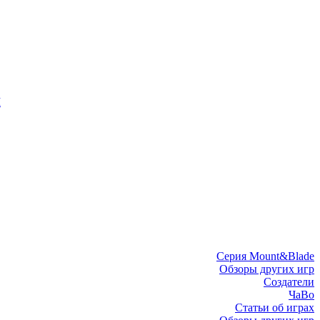
I
Серия Mount&Blade
Обзоры других игр
Создатели
ЧаВо
Статьи об играх