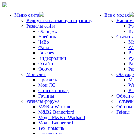
Меню сайта
Все о модах
Вернуться на главную страницу
Наши м
Разделы сайта
Ру
Об играх
Вс
Учебник
Скачать
ЧаВо
Mo
Файлы
Wa
Галерея
Ba
Видеоролики
Ру
О сайте
Ра
Форум
Ра
Мой сайт
Обсужде
Профиль
Mo
Мои ЛС
Wa
Список наград
Ba
Группы
Обмен 
Разделы форума
Толмачи
M&B и Warband
Обзоры
M&B2 Bannerlord
Гайды
Моды M&B и Warband
Моды Bannerlord
Тех. помощь
Посольство