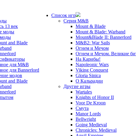
Список игр
оды
Серия M&B
сь 13 век
Mount & Blade
е моды
Mount & Blade: Warband
 моды
Mount&Blade II: Bannerlord
unt and Blade
M&B2: War Sails
rband
Огнем и Мечом
nnerlord
Огнем и Мечом. Великие б
сификаторы
На Карибы!
зное для M&B
Napoleonic Wars
зное для Bannerlord
Viking Conquest
ние модов
Gloria Sinica
unt and Blade
О Кальрадии
rband
Другие игры
nnerlord
Wartales
опытом
Knights of Honor II
Voor De Kroon
Смута
Manor Lords
Bellwright
Going Medieval
Chronicles: Medieval
Anvil Empires